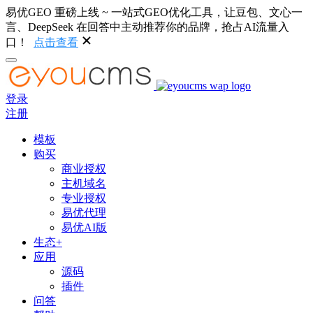
易优GEO 重磅上线 ~ 一站式GEO优化工具，让豆包、文心一
言、DeepSeek 在回答中主动推荐你的品牌，抢占AI流量入
口！
点击查看
登录
注册
模板
购买
商业授权
主机域名
专业授权
易优代理
易优AI版
生态+
应用
源码
插件
问答