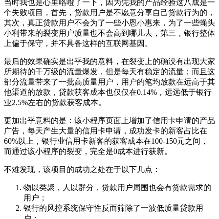
当时我也是心里咯噔了一下，因为凭我的产品经验这八成是一
个失败项目，首先，贷款用户是不愿意分享自己贷款行为的，
其次，真正贷款用户不会为了一些小恩小惠来，为了一些蝇头
小利带来的裂变用户质量也不会高到哪儿去，第三，银行整体
上偏于保守，并不具备这样的互联网基因。
最后的效果确实是出乎我的意料，在裂变上的确没有出现大家
所期待的千万级的流量爆发，但是每天有稳定的流量；而且这
部分流量带来了一批高质量用户，用户的笔均放款在远高于其
他渠道的放款，贷款获客成本也仅仅在0.14%，远远低于银行
业2.5%左右的贷款获客成本。
更加出乎意料的是：该小程序页面上增加了信用卡申请的产品
广告，每天产生大量的信用卡申请，成功发卡的新客占比在
60%以上，银行业信用卡新客的获客成本在100-150元之间，
而通过该小程序的裂变，完全是0成本进行获新。
不难发现，该项目的成功之处在于以下几点：
物以类聚，人以群分，贷款用户周围也会有贷款需求的
用户；
银行的风控系统保守性反而筛除了一波低质量贷款用
户；