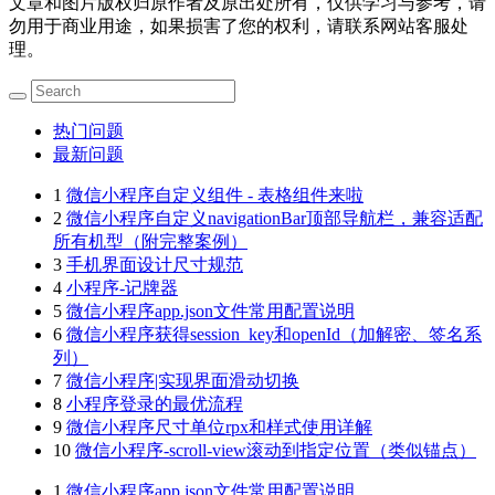
文章和图片版权归原作者及原出处所有，仅供学习与参考，请
勿用于商业用途，如果损害了您的权利，请联系网站客服处
理。
热门问题
最新问题
1
微信小程序自定义组件 - 表格组件来啦
2
微信小程序自定义navigationBar顶部导航栏，兼容适配
所有机型（附完整案例）
3
手机界面设计尺寸规范
4
小程序-记牌器
5
微信小程序app.json文件常用配置说明
6
微信小程序获得session_key和openId（加解密、签名系
列）
7
微信小程序|实现界面滑动切换
8
小程序登录的最优流程
9
微信小程序尺寸单位rpx和样式使用详解
10
微信小程序-scroll-view滚动到指定位置（类似锚点）
1
微信小程序app.json文件常用配置说明