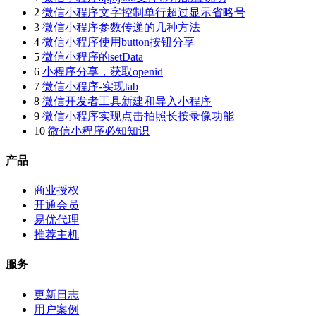
2
微信小程序文字控制单行超过显示省略号
3
微信小程序参数传递的几种方法
4
微信小程序使用button按钮分享
5
微信小程序的setData
6
小程序分享，获取openid
7
微信小程序-实现tab
8
微信开发者工具新建和导入小程序
9
微信小程序实现点击拍照长按录像功能
10
微信小程序必知知识
产品
商业授权
开通会员
易优代理
推荐主机
服务
更新日志
用户案例