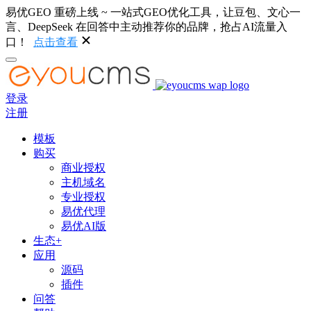
易优GEO 重磅上线 ~ 一站式GEO优化工具，让豆包、文心一
言、DeepSeek 在回答中主动推荐你的品牌，抢占AI流量入
口！
点击查看
登录
注册
模板
购买
商业授权
主机域名
专业授权
易优代理
易优AI版
生态+
应用
源码
插件
问答