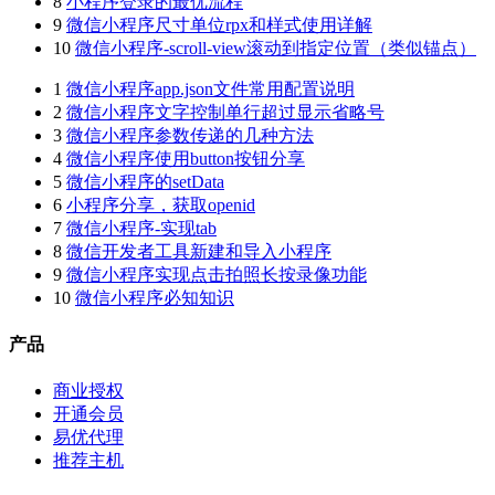
8
小程序登录的最优流程
9
微信小程序尺寸单位rpx和样式使用详解
10
微信小程序-scroll-view滚动到指定位置（类似锚点）
1
微信小程序app.json文件常用配置说明
2
微信小程序文字控制单行超过显示省略号
3
微信小程序参数传递的几种方法
4
微信小程序使用button按钮分享
5
微信小程序的setData
6
小程序分享，获取openid
7
微信小程序-实现tab
8
微信开发者工具新建和导入小程序
9
微信小程序实现点击拍照长按录像功能
10
微信小程序必知知识
产品
商业授权
开通会员
易优代理
推荐主机