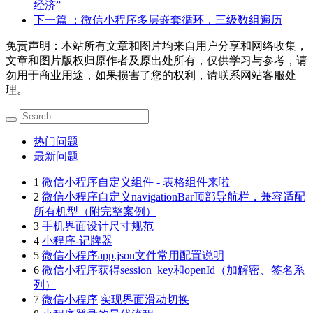
经济”
下一篇
：微信小程序多层嵌套循环，三级数组遍历
免责声明：本站所有文章和图片均来自用户分享和网络收集，
文章和图片版权归原作者及原出处所有，仅供学习与参考，请
勿用于商业用途，如果损害了您的权利，请联系网站客服处
理。
热门问题
最新问题
1
微信小程序自定义组件 - 表格组件来啦
2
微信小程序自定义navigationBar顶部导航栏，兼容适配
所有机型（附完整案例）
3
手机界面设计尺寸规范
4
小程序-记牌器
5
微信小程序app.json文件常用配置说明
6
微信小程序获得session_key和openId（加解密、签名系
列）
7
微信小程序|实现界面滑动切换