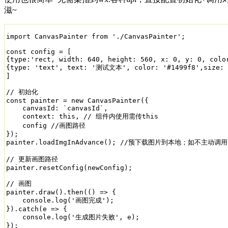
滋~
import CanvasPainter from './CanvasPainter';

const config = [

{type:'rect, width: 640, height: 560, x: 0, y: 0, color
{type: 'text', text: '测试文本', color: '#1499f8',size: 5
]

// 初始化

const painter = new CanvasPainter({

    canvasId: `canvasId`,

    context: this, // 组件内使用需传this

    config //画图路径

});

painter.loadImgInAdvance(); //预下载图片到本地；如不主动
// 更新画图路径

painter.resetConfig(newConfig);

// 画图

painter.draw().then(() => {

    console.log('画图完成');   

}).catch(e => {

    console.log('生成图片失败', e);

});
