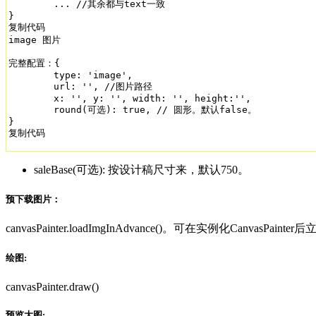
	... //其余都与text一致

}

复制代码

image 图片

完整配置：{

	type: 'image',

	url: '', //图片路径

	x: '', y: '', width: '', height:'',

	round(可选): true, // 圆形。默认false。

}

复制代码
saleBase(可选): 按设计稿尺寸来，默认750。
预下载图片：
canvasPainter.loadImgInAdvance()。可在实例化CanvasPaint
绘图:
canvasPainter.draw()
预览大图: