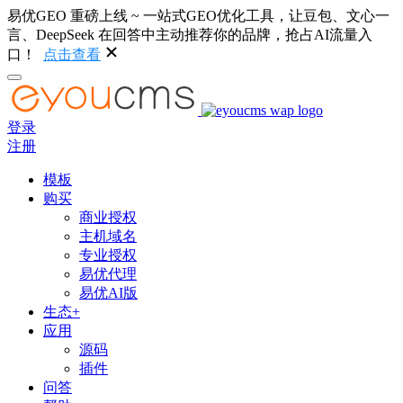
易优GEO 重磅上线 ~ 一站式GEO优化工具，让豆包、文心一
言、DeepSeek 在回答中主动推荐你的品牌，抢占AI流量入
口！
点击查看
登录
注册
模板
购买
商业授权
主机域名
专业授权
易优代理
易优AI版
生态+
应用
源码
插件
问答