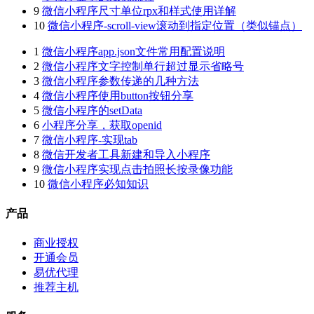
9
微信小程序尺寸单位rpx和样式使用详解
10
微信小程序-scroll-view滚动到指定位置（类似锚点）
1
微信小程序app.json文件常用配置说明
2
微信小程序文字控制单行超过显示省略号
3
微信小程序参数传递的几种方法
4
微信小程序使用button按钮分享
5
微信小程序的setData
6
小程序分享，获取openid
7
微信小程序-实现tab
8
微信开发者工具新建和导入小程序
9
微信小程序实现点击拍照长按录像功能
10
微信小程序必知知识
产品
商业授权
开通会员
易优代理
推荐主机