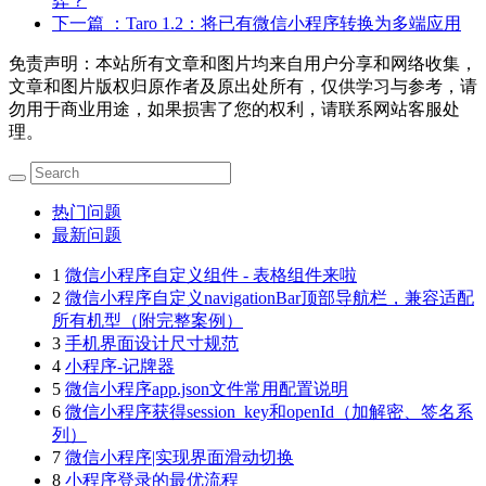
弈？
下一篇
：Taro 1.2：将已有微信小程序转换为多端应用
免责声明：本站所有文章和图片均来自用户分享和网络收集，
文章和图片版权归原作者及原出处所有，仅供学习与参考，请
勿用于商业用途，如果损害了您的权利，请联系网站客服处
理。
热门问题
最新问题
1
微信小程序自定义组件 - 表格组件来啦
2
微信小程序自定义navigationBar顶部导航栏，兼容适配
所有机型（附完整案例）
3
手机界面设计尺寸规范
4
小程序-记牌器
5
微信小程序app.json文件常用配置说明
6
微信小程序获得session_key和openId（加解密、签名系
列）
7
微信小程序|实现界面滑动切换
8
小程序登录的最优流程