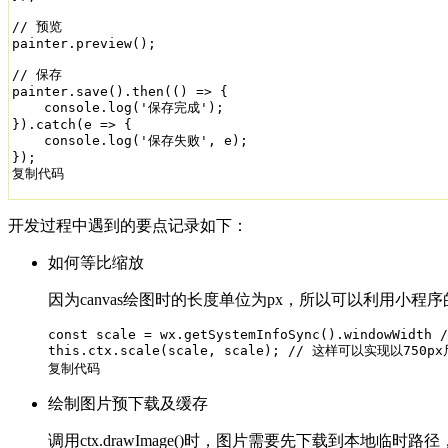
// 预览

painter.preview();

// 保存

painter.save().then(() => {

    console.log('保存完成');   

}).catch(e => {

    console.log('保存失败', e);

});

复制代码
开发过程中遇到的要点记录如下：
如何等比缩放
因为canvas绘图时的长度单位为px，所以可以利用小程序的canv
const scale = wx.getSystemInfoSync().windowWidth /
this.ctx.scale(scale, scale); // 这样可以实现以750
复制代码
绘制图片预下载及缓存
调用ctx.drawImage()时，图片需要先下载到本地临