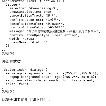
handleButtonClick3: function () {

  Dialog({

    selector: '#van-dialog-3',

    showCancelButton: true,

    cancelButtonTrext: '取消',

    confirmButtonText: '去设置',

    cancelButtonColor: '#C46B85',

    confirmButtonColor: '#C46B85',

    message: '为了给你推荐更合适的漫展～\n请开启定位权限～',

    confirmButtonOpenType: 'openSetting',

    width: '260px',

    className: 'dialog3'

  })

},

复制代码
外部样式类
.dialog-index--dialog3 {

  --dialog-background-color: rgba(255,255,255,0.8);

  --popup-background-color: rgba(255,255,255,0.8);

  --button-default-background-color: transparent;

  color: #666;

}

复制代码
此例子如要使用了如下特性：