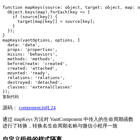
function mapKeys(source: object, target: object, map: o
  Object.keys(map).forEach(key => {

    if (source[key]) {

      target[map[key]] = source[key];

    }

  });

}

mapKeys(vantOptions, options, {

  data: 'data',

  props: 'properties',

  mixins: 'behaviors',

  methods: 'methods',

  beforeCreate: 'created',

  created: 'attached',

  mounted: 'ready',

  relations: 'relations',

  destroyed: 'detached',

  classes: 'externalClasses'

});

复制代码
源码：
component.ts#L24
通过 mapKeys 方法对 VantComponent 中传入的生命周期函数
进行了转换，转换名生命周期名称与微信小程序一致
自定义组件的样式隔离