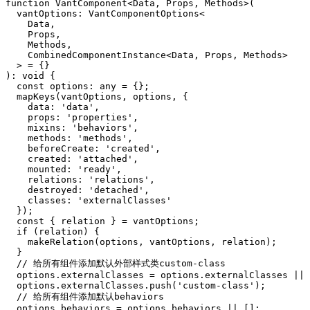
function VantComponent<Data, Props, Methods>(

  vantOptions: VantComponentOptions<

    Data,

    Props,

    Methods,

    CombinedComponentInstance<Data, Props, Methods>

  > = {}

): void {

  const options: any = {};

  mapKeys(vantOptions, options, {

    data: 'data',

    props: 'properties',

    mixins: 'behaviors',

    methods: 'methods',

    beforeCreate: 'created',

    created: 'attached',

    mounted: 'ready',

    relations: 'relations',

    destroyed: 'detached',

    classes: 'externalClasses'

  });

  const { relation } = vantOptions;

  if (relation) {

    makeRelation(options, vantOptions, relation);

  }

  // 给所有组件添加默认外部样式类custom-class

  options.externalClasses = options.externalClasses || 
  options.externalClasses.push('custom-class');

  // 给所有组件添加默认behaviors

  options.behaviors = options.behaviors || [];
