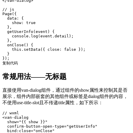
</van-dialog>

// js

Page({

  data: {

    show: true

  },

  getUserInfo(event) {

    console.log(event.detail);

  },

  onClose() {

    this.setData({ close: false });

  }

});

复制代码
常规用法——无标题
直接使用van-dialog组件，通过组件的show属性来控制其是否
展示，组件内部嵌套的其他组件或标签是dialog组件的内容，
不使用use-title-slot且不传递title属性，如下所示：
// wxml

<van-dialog

  show="{{ show }}"

  confirm-button-open-type="getUserInfo"

  bind:close="onClose"
