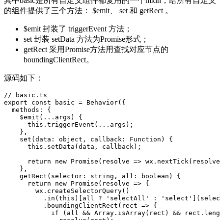
其中basic是所有自定义组件都复用的一个mxin，给所有自定义
的组件提供了三个方法： $emit、 set 和 getRect 。
$emit 封装了 triggerEvent 方法；
set 封装 setData 方法为Promise形式；
getRect 采用Promise方法用查找对应节点的
boundingClientRect。
源码如下：
// basic.ts

export const basic = Behavior({

  methods: {

    $emit(...args) {

      this.triggerEvent(...args);

    },

    set(data: object, callback: Function) {

      this.setData(data, callback);

      return new Promise(resolve => wx.nextTick(resolve
    },

    getRect(selector: string, all: boolean) {

      return new Promise(resolve => {

        wx.createSelectorQuery()

          .in(this)[all ? 'selectAll' : 'select'](selec
          .boundingClientRect(rect => {

            if (all && Array.isArray(rect) && rect.leng