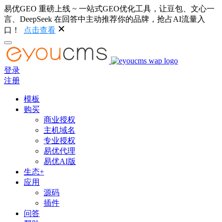
易优GEO 重磅上线 ~ 一站式GEO优化工具，让豆包、文心一
言、DeepSeek 在回答中主动推荐你的品牌，抢占AI流量入
口！
点击查看
登录
注册
模板
购买
商业授权
主机域名
专业授权
易优代理
易优AI版
生态+
应用
源码
插件
问答