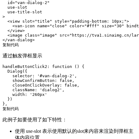
  id="van-dialog-2"

  use-slot

  use-title-slot

>

  <view slot="title" style="padding-bottom: 10px;">

    <van-icon name="close" color="#fff" size="30" bindt
  </view>

  <image class="image" src="https://tva1.sinaimg.cn/lar
</van-dialog>

复制代码
通过触发弹框显示
handleButtonClick2: function () {

  Dialog({

    selector: '#van-dialog-2',

    showConfirmButton: false,

    closeOnClickOverlay: false,

    className: 'dialog2',

    width: '260px'

  })

},

复制代码
此例子如要使用了如下特性：
使用 use-slot 表示使用默认的slot来内容来渲染到弹框主
体内容位置