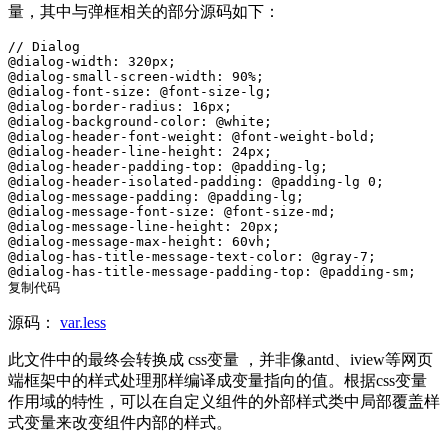
量，其中与弹框相关的部分源码如下：
// Dialog

@dialog-width: 320px;

@dialog-small-screen-width: 90%;

@dialog-font-size: @font-size-lg;

@dialog-border-radius: 16px;

@dialog-background-color: @white;

@dialog-header-font-weight: @font-weight-bold;

@dialog-header-line-height: 24px;

@dialog-header-padding-top: @padding-lg;

@dialog-header-isolated-padding: @padding-lg 0;

@dialog-message-padding: @padding-lg;

@dialog-message-font-size: @font-size-md;

@dialog-message-line-height: 20px;

@dialog-message-max-height: 60vh;

@dialog-has-title-message-text-color: @gray-7;

@dialog-has-title-message-padding-top: @padding-sm;

复制代码
源码：
var.less
此文件中的最终会转换成 css变量 ，并非像antd、iview等网页
端框架中的样式处理那样编译成变量指向的值。根据css变量
作用域的特性，可以在自定义组件的外部样式类中局部覆盖样
式变量来改变组件内部的样式。