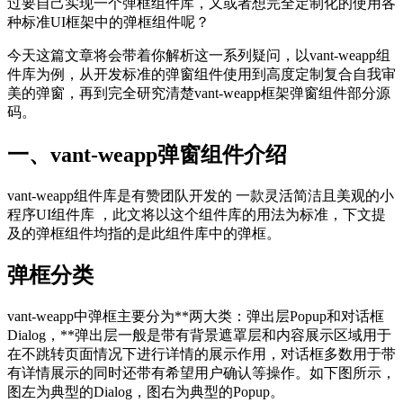
过要自己实现一个弹框组件库，又或者想完全定制化的使用各
种标准UI框架中的弹框组件呢？
今天这篇文章将会带着你解析这一系列疑问，以vant-weapp组
件库为例，从开发标准的弹窗组件使用到高度定制复合自我审
美的弹窗，再到完全研究清楚vant-weapp框架弹窗组件部分源
码。
一、vant-weapp弹窗组件介绍
vant-weapp组件库是有赞团队开发的 一款灵活简洁且美观的小
程序UI组件库 ，此文将以这个组件库的用法为标准，下文提
及的弹框组件均指的是此组件库中的弹框。
弹框分类
vant-weapp中弹框主要分为**两大类：弹出层Popup和对话框
Dialog，**弹出层一般是带有背景遮罩层和内容展示区域用于
在不跳转页面情况下进行详情的展示作用，对话框多数用于带
有详情展示的同时还带有希望用户确认等操作。如下图所示，
图左为典型的Dialog，图右为典型的Popup。