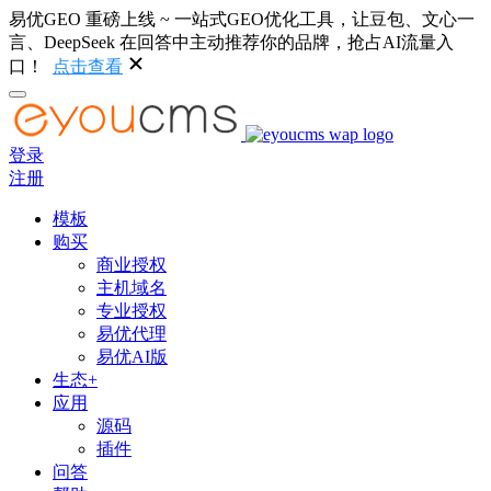
易优GEO 重磅上线 ~ 一站式GEO优化工具，让豆包、文心一
言、DeepSeek 在回答中主动推荐你的品牌，抢占AI流量入
口！
点击查看
登录
注册
模板
购买
商业授权
主机域名
专业授权
易优代理
易优AI版
生态+
应用
源码
插件
问答