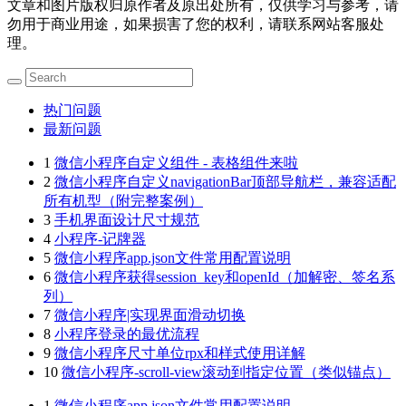
文章和图片版权归原作者及原出处所有，仅供学习与参考，请
勿用于商业用途，如果损害了您的权利，请联系网站客服处
理。
热门问题
最新问题
1
微信小程序自定义组件 - 表格组件来啦
2
微信小程序自定义navigationBar顶部导航栏，兼容适配
所有机型（附完整案例）
3
手机界面设计尺寸规范
4
小程序-记牌器
5
微信小程序app.json文件常用配置说明
6
微信小程序获得session_key和openId（加解密、签名系
列）
7
微信小程序|实现界面滑动切换
8
小程序登录的最优流程
9
微信小程序尺寸单位rpx和样式使用详解
10
微信小程序-scroll-view滚动到指定位置（类似锚点）
1
微信小程序app.json文件常用配置说明