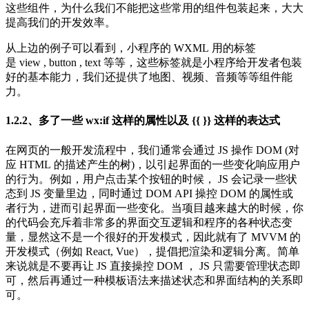
这些组件，为什么我们不能把这些常用的组件包装起来，大大
提高我们的开发效率。
从上边的例子可以看到，小程序的 WXML 用的标签
是 view , button , text 等等，这些标签就是小程序给开发者包装
好的基本能力，我们还提供了地图、视频、音频等等组件能
力。
1.2.2、多了一些 wx:if 这样的属性以及 {{ }} 这样的表达式
在网页的一般开发流程中，我们通常会通过 JS 操作 DOM (对
应 HTML 的描述产生的树)，以引起界面的一些变化响应用户
的行为。例如，用户点击某个按钮的时候， JS 会记录一些状
态到 JS 变量里边，同时通过 DOM API 操控 DOM 的属性或
者行为，进而引起界面一些变化。当项目越来越大的时候，你
的代码会充斥着非常多的界面交互逻辑和程序的各种状态变
量，显然这不是一个很好的开发模式，因此就有了 MVVM 的
开发模式（例如 React, Vue），提倡把渲染和逻辑分离。简单
来说就是不要再让 JS 直接操控 DOM ， JS 只需要管理状态即
可，然后再通过一种模板语法来描述状态和界面结构的关系即
可。