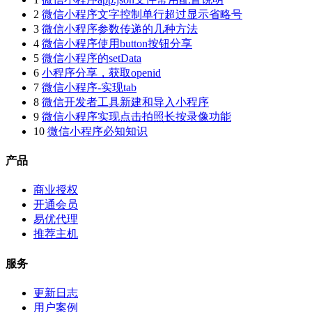
2
微信小程序文字控制单行超过显示省略号
3
微信小程序参数传递的几种方法
4
微信小程序使用button按钮分享
5
微信小程序的setData
6
小程序分享，获取openid
7
微信小程序-实现tab
8
微信开发者工具新建和导入小程序
9
微信小程序实现点击拍照长按录像功能
10
微信小程序必知知识
产品
商业授权
开通会员
易优代理
推荐主机
服务
更新日志
用户案例