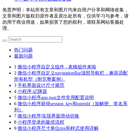
免责声明：本站所有文章和图片均来自用户分享和网络收集，
文章和图片版权归原作者及原出处所有，仅供学习与参考，请
勿用于商业用途，如果损害了您的权利，请联系网站客服处
理。
热门问题
最新问题
1
微信小程序自定义组件 - 表格组件来啦
2
微信小程序自定义navigationBar顶部导航栏，兼容适配
所有机型（附完整案例）
3
手机界面设计尺寸规范
4
小程序-记牌器
5
微信小程序app.json文件常用配置说明
6
微信小程序获得session_key和openId（加解密、签名系
列）
7
微信小程序|实现界面滑动切换
8
小程序登录的最优流程
9
微信小程序尺寸单位rpx和样式使用详解