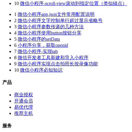
10
微信小程序-scroll-view滚动到指定位置（类似锚点）
1
微信小程序app.json文件常用配置说明
2
微信小程序文字控制单行超过显示省略号
3
微信小程序参数传递的几种方法
4
微信小程序使用button按钮分享
5
微信小程序的setData
6
小程序分享，获取openid
7
微信小程序-实现tab
8
微信开发者工具新建和导入小程序
9
微信小程序实现点击拍照长按录像功能
10
微信小程序必知知识
产品
商业授权
开通会员
易优代理
推荐主机
服务