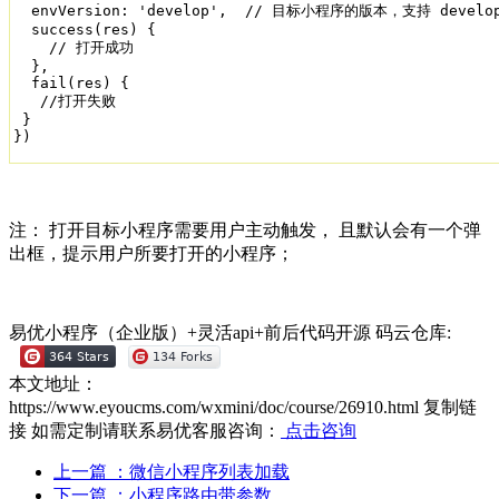
  envVersion: 'develop',  // 目标小程序的版本，支持 de
  success(res) {

    // 打开成功

  },

  fail(res) {

   //打开失败

 }

})
注： 打开目标小程序需要用户主动触发， 且默认会有一个弹
出框，提示用户所要打开的小程序；
易优小程序（企业版）+灵活api+前后代码开源
码云仓库:
本文地址：
https://www.eyoucms.com/wxmini/doc/course/26910.html
复制链
接
如需定制请联系易优客服咨询：
点击咨询
上一篇
：微信小程序列表加载
下一篇
：小程序路由带参数