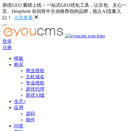
易优GEO 重磅上线 ~ 一站式GEO优化工具，让豆包、文心一
言、DeepSeek 在回答中主动推荐你的品牌，抢占AI流量入
口！
点击查看
登录
注册
模板
购买
商业授权
主机域名
专业授权
易优代理
易优AI版
生态+
应用
源码
插件
问答