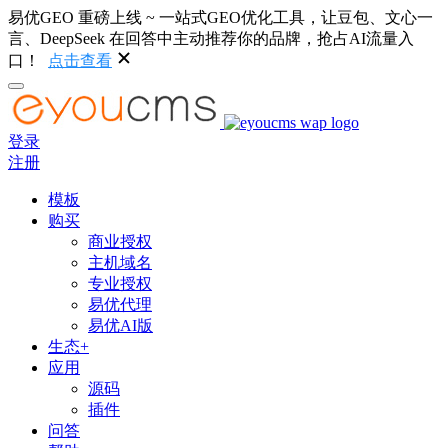
易优GEO 重磅上线 ~ 一站式GEO优化工具，让豆包、文心一
言、DeepSeek 在回答中主动推荐你的品牌，抢占AI流量入
口！
点击查看
登录
注册
模板
购买
商业授权
主机域名
专业授权
易优代理
易优AI版
生态+
应用
源码
插件
问答