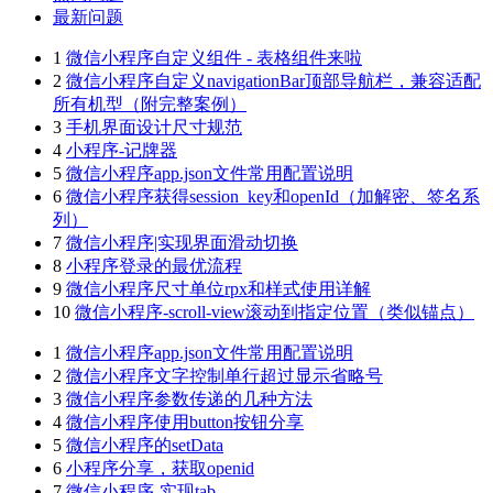
最新问题
1
微信小程序自定义组件 - 表格组件来啦
2
微信小程序自定义navigationBar顶部导航栏，兼容适配
所有机型（附完整案例）
3
手机界面设计尺寸规范
4
小程序-记牌器
5
微信小程序app.json文件常用配置说明
6
微信小程序获得session_key和openId（加解密、签名系
列）
7
微信小程序|实现界面滑动切换
8
小程序登录的最优流程
9
微信小程序尺寸单位rpx和样式使用详解
10
微信小程序-scroll-view滚动到指定位置（类似锚点）
1
微信小程序app.json文件常用配置说明
2
微信小程序文字控制单行超过显示省略号
3
微信小程序参数传递的几种方法
4
微信小程序使用button按钮分享
5
微信小程序的setData
6
小程序分享，获取openid
7
微信小程序-实现tab