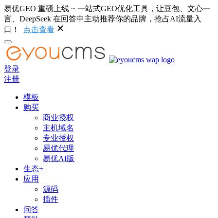
易优GEO 重磅上线 ~ 一站式GEO优化工具，让豆包、文心一
言、DeepSeek 在回答中主动推荐你的品牌，抢占AI流量入
口！
点击查看
登录
注册
模板
购买
商业授权
主机域名
专业授权
易优代理
易优AI版
生态+
应用
源码
插件
问答