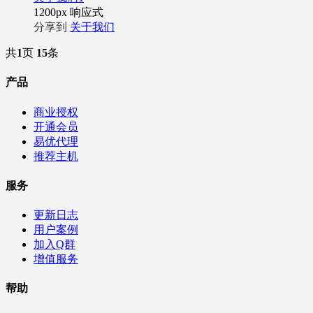
1200px
响应式
分享到
关于我们
共
1
页
15
条
产品
商业授权
开通会员
易优代理
推荐主机
服务
更新日志
用户案例
加入Q群
增值服务
帮助