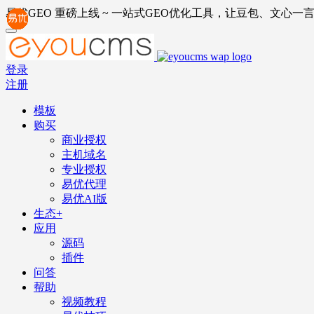
易优GEO 重磅上线 ~ 一站式GEO优化工具，让豆包、文心一言
登录
注册
模板
购买
商业授权
主机域名
专业授权
易优代理
易优AI版
生态+
应用
源码
插件
问答
帮助
视频教程