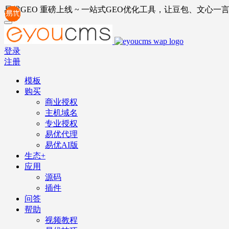
易优GEO 重磅上线 ~ 一站式GEO优化工具，让豆包、文心一言
登录
注册
模板
购买
商业授权
主机域名
专业授权
易优代理
易优AI版
生态+
应用
源码
插件
问答
帮助
视频教程