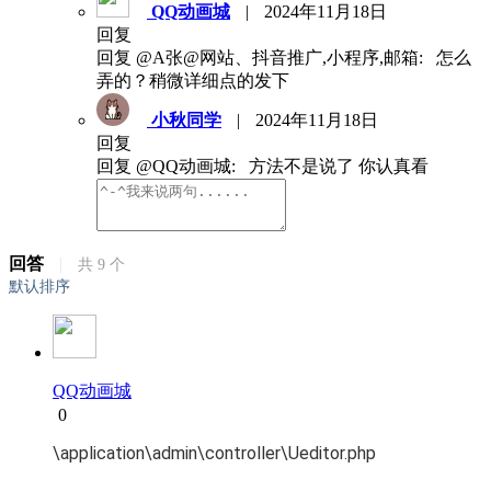
QQ动画城
|
2024年11月18日
回复
回复 @A张@网站、抖音推广,小程序,邮箱: 怎么
弄的？稍微详细点的发下
小秋同学
|
2024年11月18日
回复
回复 @QQ动画城: 方法不是说了 你认真看
回答
|
共
9
个
默认排序
QQ动画城
0
\application\admin\controller\Ueditor.php