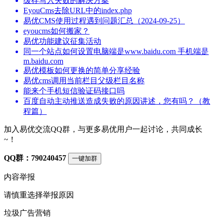
缓存写入失败的解决方案
EyouCms去除URL中的index.php
易优CMS使用过程遇到问题汇总（2024-09-25）
eyoucms如何搬家？
易优功能建议征集活动
同一个站点如何设置电脑端是www.baidu.com 手机端是
m.baidu.com
易优模板如何更换的简单分享经验
易优cms调用当前栏目父级栏目名称
能来个手机短信验证码接口吗
百度自动主动推送造成失败的原因讲述，您有吗？（教
程篇）
加入易优交流QQ群，与更多易优用户一起讨论，共同成长
~！
QQ群：790240457
一键加群
内容举报
请慎重选择举报原因
垃圾广告营销