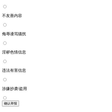
不友善内容
侮辱谩骂骚扰
淫秽色情信息
违法有害信息
涉嫌抄袭/盗用
确认举报