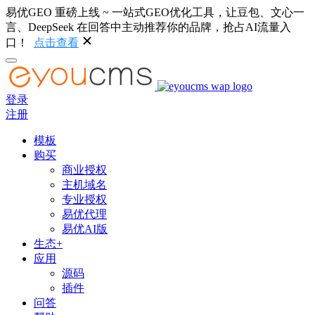
易优GEO 重磅上线 ~ 一站式GEO优化工具，让豆包、文心一
言、DeepSeek 在回答中主动推荐你的品牌，抢占AI流量入
口！
点击查看
登录
注册
模板
购买
商业授权
主机域名
专业授权
易优代理
易优AI版
生态+
应用
源码
插件
问答