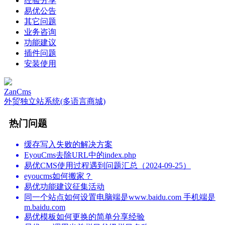
经验分享
易优公告
其它问题
业务咨询
功能建议
插件问题
安装使用
ZanCms
外贸独立站系统(多语言商城)
热门问题
缓存写入失败的解决方案
EyouCms去除URL中的index.php
易优CMS使用过程遇到问题汇总（2024-09-25）
eyoucms如何搬家？
易优功能建议征集活动
同一个站点如何设置电脑端是www.baidu.com 手机端是
m.baidu.com
易优模板如何更换的简单分享经验