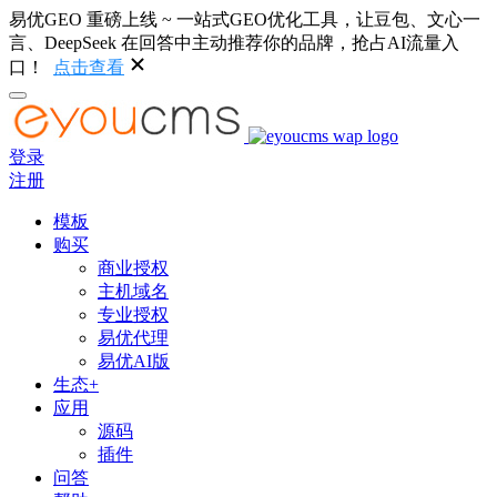
易优GEO 重磅上线 ~ 一站式GEO优化工具，让豆包、文心一
言、DeepSeek 在回答中主动推荐你的品牌，抢占AI流量入
口！
点击查看
登录
注册
模板
购买
商业授权
主机域名
专业授权
易优代理
易优AI版
生态+
应用
源码
插件
问答