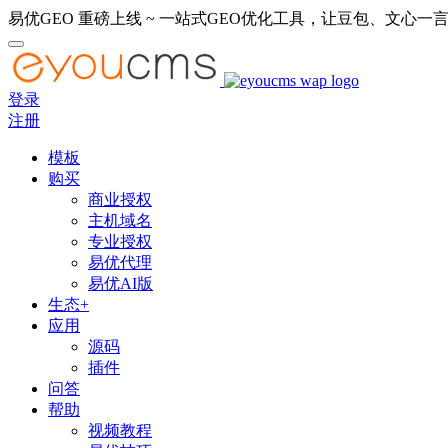
易优GEO 重磅上线 ~ 一站式GEO优化工具，让豆包、文心一言
登录
注册
模板
购买
商业授权
主机域名
专业授权
易优代理
易优AI版
生态+
应用
源码
插件
问答
帮助
视频教程