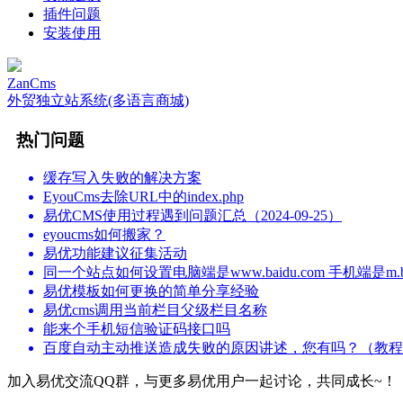
插件问题
安装使用
ZanCms
外贸独立站系统(多语言商城)
热门问题
缓存写入失败的解决方案
EyouCms去除URL中的index.php
易优CMS使用过程遇到问题汇总（2024-09-25）
eyoucms如何搬家？
易优功能建议征集活动
同一个站点如何设置电脑端是www.baidu.com 手机端是m.bai
易优模板如何更换的简单分享经验
易优cms调用当前栏目父级栏目名称
能来个手机短信验证码接口吗
百度自动主动推送造成失败的原因讲述，您有吗？（教程
加入易优交流QQ群，与更多易优用户一起讨论，共同成长~！