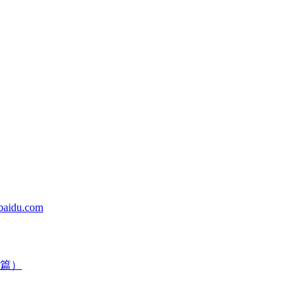
du.com
篇）