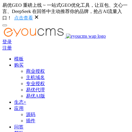
易优GEO 重磅上线 ~ 一站式GEO优化工具，让豆包、文心一
言、DeepSeek 在回答中主动推荐你的品牌，抢占AI流量入
口！
点击查看
登录
注册
模板
购买
商业授权
主机域名
专业授权
易优代理
易优AI版
生态+
应用
源码
插件
问答