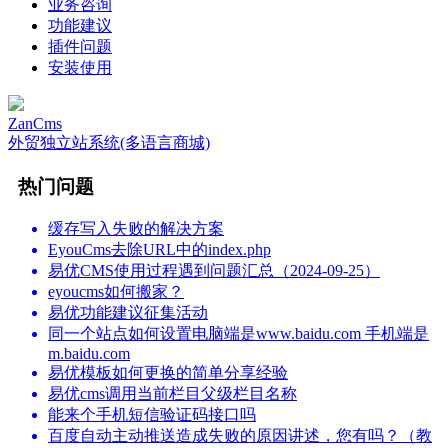
业务咨询
功能建议
插件问题
安装使用
ZanCms
外贸独立站系统(多语言商城)
热门问题
缓存写入失败的解决方案
EyouCms去除URL中的index.php
易优CMS使用过程遇到问题汇总（2024-09-25）
eyoucms如何搬家？
易优功能建议征集活动
同一个站点如何设置电脑端是www.baidu.com 手机端是
m.baidu.com
易优模板如何更换的简单分享经验
易优cms调用当前栏目父级栏目名称
能来个手机短信验证码接口吗
百度自动主动推送造成失败的原因讲述，您有吗？（教