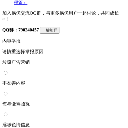
程篇）
加入易优交流QQ群，与更多易优用户一起讨论，共同成长
~！
QQ群：790240457
一键加群
内容举报
请慎重选择举报原因
垃圾广告营销
不友善内容
侮辱谩骂骚扰
淫秽色情信息