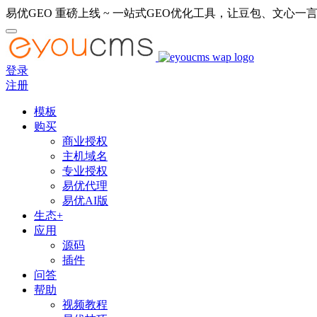
易优GEO 重磅上线 ~ 一站式GEO优化工具，让豆包、文心一言
登录
注册
模板
购买
商业授权
主机域名
专业授权
易优代理
易优AI版
生态+
应用
源码
插件
问答
帮助
视频教程