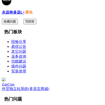
永远有多远い
班长
收藏问题
写回答
热门板块
经验分享
易优公告
其它问题
业务咨询
功能建议
插件问题
安装使用
ZanCms
外贸独立站系统(多语言商城)
热门问题