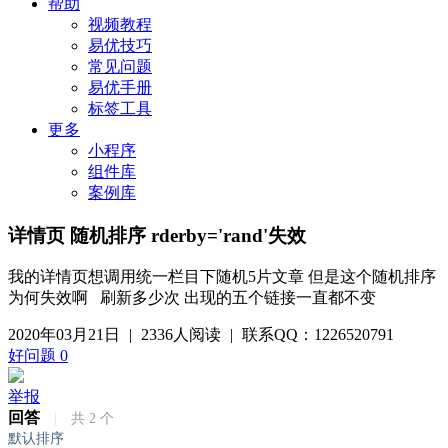
帮助
视频教程
易优技巧
常见问题
易优手册
标签工具
更多
小程序
组件库
案例库
详情页 随机排序 rderby='rand'失效
我的详情页想调用统一栏目下随机5片文章 但是这个随机排序
为何失效啊 刷新多少次 出现的五个链接一直都不变
2020年03月21日
|
2336人阅读
|
联系QQ：1226520791
好问题
0
举报
回答
|
共
2
个
默认排序