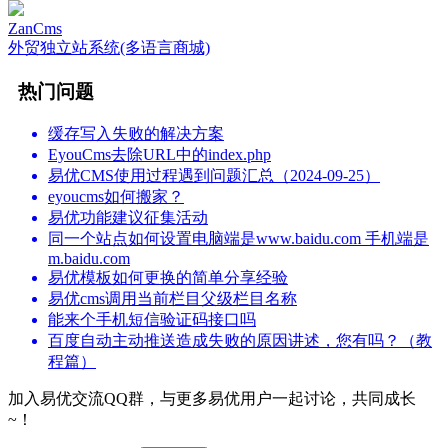
ZanCms
外贸独立站系统(多语言商城)
热门问题
缓存写入失败的解决方案
EyouCms去除URL中的index.php
易优CMS使用过程遇到问题汇总（2024-09-25）
eyoucms如何搬家？
易优功能建议征集活动
同一个站点如何设置电脑端是www.baidu.com 手机端是
m.baidu.com
易优模板如何更换的简单分享经验
易优cms调用当前栏目父级栏目名称
能来个手机短信验证码接口吗
百度自动主动推送造成失败的原因讲述，您有吗？（教
程篇）
加入易优交流QQ群，与更多易优用户一起讨论，共同成长
~！