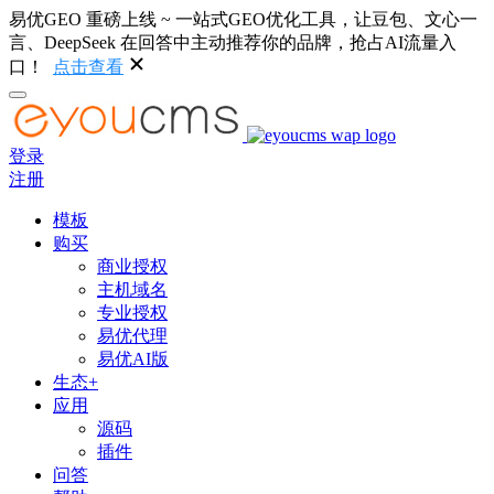
易优GEO 重磅上线 ~ 一站式GEO优化工具，让豆包、文心一
言、DeepSeek 在回答中主动推荐你的品牌，抢占AI流量入
口！
点击查看
登录
注册
模板
购买
商业授权
主机域名
专业授权
易优代理
易优AI版
生态+
应用
源码
插件
问答