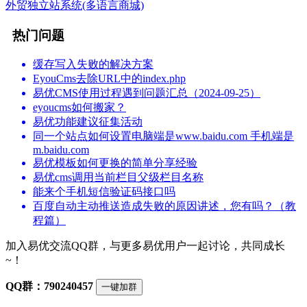
外贸独立站系统(多语言商城)
热门问题
缓存写入失败的解决方案
EyouCms去除URL中的index.php
易优CMS使用过程遇到问题汇总（2024-09-25）
eyoucms如何搬家？
易优功能建议征集活动
同一个站点如何设置电脑端是www.baidu.com 手机端是
m.baidu.com
易优模板如何更换的简单分享经验
易优cms调用当前栏目父级栏目名称
能来个手机短信验证码接口吗
百度自动主动推送造成失败的原因讲述，您有吗？（教
程篇）
加入易优交流QQ群，与更多易优用户一起讨论，共同成长
~！
QQ群：790240457
一键加群