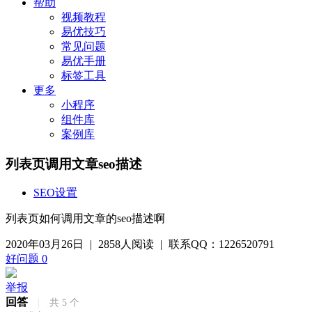
帮助
视频教程
易优技巧
常见问题
易优手册
标签工具
更多
小程序
组件库
案例库
列表页调用文章seo描述
SEO设置
列表页如何调用文章的seo描述啊
2020年03月26日
|
2858人阅读
|
联系QQ：1226520791
好问题
0
举报
回答
|
共
5
个