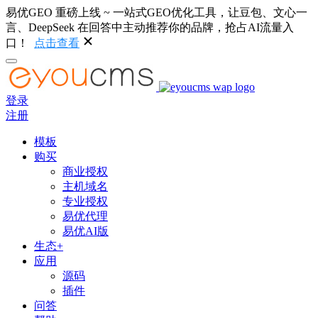
易优GEO 重磅上线 ~ 一站式GEO优化工具，让豆包、文心一
言、DeepSeek 在回答中主动推荐你的品牌，抢占AI流量入
口！
点击查看
登录
注册
模板
购买
商业授权
主机域名
专业授权
易优代理
易优AI版
生态+
应用
源码
插件
问答