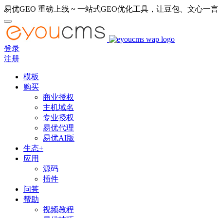
易优GEO 重磅上线 ~ 一站式GEO优化工具，让豆包、文心一言
登录
注册
模板
购买
商业授权
主机域名
专业授权
易优代理
易优AI版
生态+
应用
源码
插件
问答
帮助
视频教程