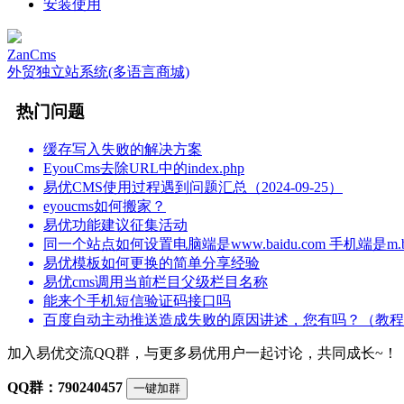
安装使用
ZanCms
外贸独立站系统(多语言商城)
热门问题
缓存写入失败的解决方案
EyouCms去除URL中的index.php
易优CMS使用过程遇到问题汇总（2024-09-25）
eyoucms如何搬家？
易优功能建议征集活动
同一个站点如何设置电脑端是www.baidu.com 手机端是m.bai
易优模板如何更换的简单分享经验
易优cms调用当前栏目父级栏目名称
能来个手机短信验证码接口吗
百度自动主动推送造成失败的原因讲述，您有吗？（教程
加入易优交流QQ群，与更多易优用户一起讨论，共同成长~！
QQ群：790240457
一键加群