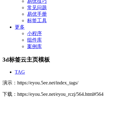
易优技巧
常见问题
易优手册
标签工具
更多
小程序
组件库
案例库
3d标签云主页模板
TAG
演示：https://eyou.5ee.net/index_tags/
下载：https://eyou.5ee.net/eyou_rczj/564.html#564