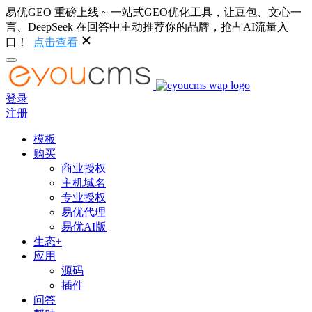
易优GEO 重磅上线 ~ 一站式GEO优化工具，让豆包、文心一
言、DeepSeek 在回答中主动推荐你的品牌，抢占AI流量入
口！
点击查看
登录
注册
模板
购买
商业授权
主机域名
专业授权
易优代理
易优AI版
生态+
应用
源码
插件
问答