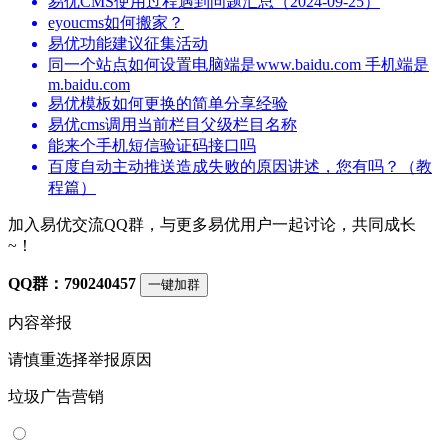
易优CMS使用过程遇到问题汇总（2024-09-25）
eyoucms如何搬家？
易优功能建议征集活动
同一个站点如何设置电脑端是www.baidu.com 手机端是
m.baidu.com
易优模板如何更换的简单分享经验
易优cms调用当前栏目父级栏目名称
能来个手机短信验证码接口吗
百度自动主动推送造成失败的原因讲述，您有吗？（教
程篇）
加入易优交流QQ群，与更多易优用户一起讨论，共同成长
~！
QQ群：790240457
一键加群
内容举报
请慎重选择举报原因
垃圾广告营销