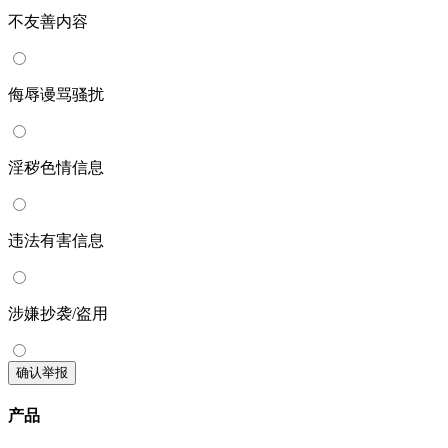
不友善内容
侮辱谩骂骚扰
淫秽色情信息
违法有害信息
涉嫌抄袭/盗用
确认举报
产品