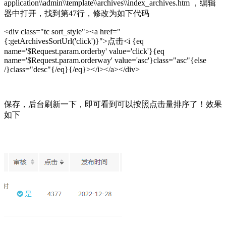
application\\admin\\template\\archives\\index_archives.htm ，编辑
器中打开，找到第47行，修改为如下代码
<div class="tc sort_style"><a href="
{:getArchivesSortUrl('click')}">点击<i {eq
name='$Request.param.orderby' value='click'}{eq
name='$Request.param.orderway' value='asc'}class="asc"{else
/}class="desc"{/eq}{/eq}></i></a></div>
保存，后台刷新一下，即可看到可以按照点击量排序了！效果
如下