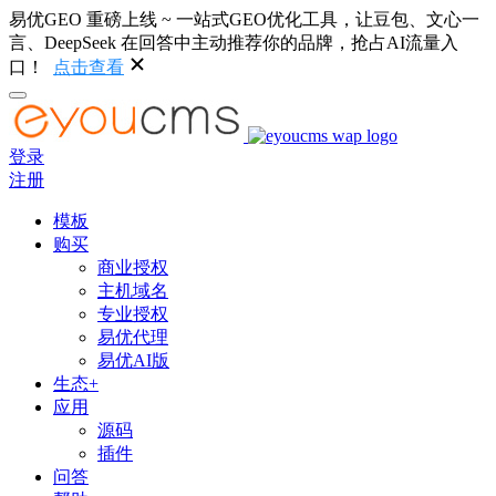
易优GEO 重磅上线 ~ 一站式GEO优化工具，让豆包、文心一
言、DeepSeek 在回答中主动推荐你的品牌，抢占AI流量入
口！
点击查看
登录
注册
模板
购买
商业授权
主机域名
专业授权
易优代理
易优AI版
生态+
应用
源码
插件
问答