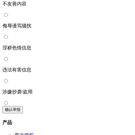
不友善内容
侮辱谩骂骚扰
淫秽色情信息
违法有害信息
涉嫌抄袭/盗用
确认举报
产品