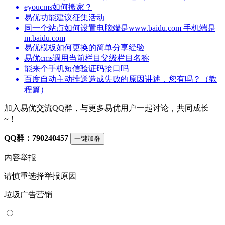
eyoucms如何搬家？
易优功能建议征集活动
同一个站点如何设置电脑端是www.baidu.com 手机端是
m.baidu.com
易优模板如何更换的简单分享经验
易优cms调用当前栏目父级栏目名称
能来个手机短信验证码接口吗
百度自动主动推送造成失败的原因讲述，您有吗？（教
程篇）
加入易优交流QQ群，与更多易优用户一起讨论，共同成长
~！
QQ群：790240457
一键加群
内容举报
请慎重选择举报原因
垃圾广告营销