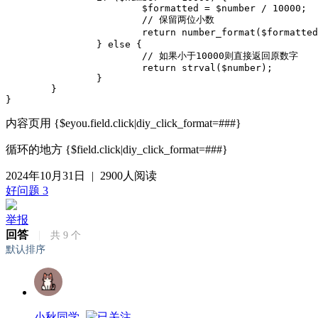
			$formatted = $number / 10000;

			// 保留两位小数

			return number_format($formatted, 2) . '万';

		} else {

			// 如果小于10000则直接返回原数字

			return strval($number);

		}

	}

}
内容页用 {$eyou.field.click|diy_click_format=###}
循环的地方 {$field.click|diy_click_format=###}
2024年10月31日
|
2900人阅读
好问题
3
举报
回答
|
共
9
个
默认排序
小秋同学