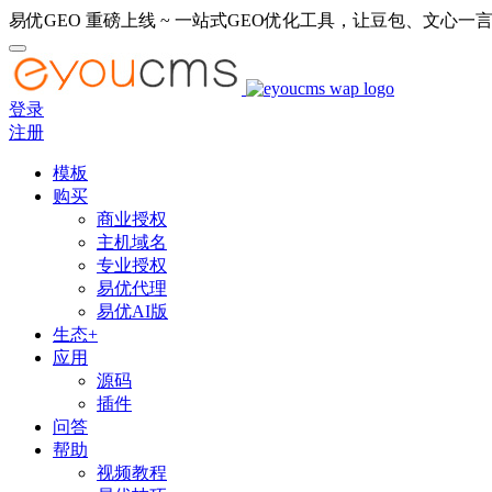
易优GEO 重磅上线 ~ 一站式GEO优化工具，让豆包、文心一言
登录
注册
模板
购买
商业授权
主机域名
专业授权
易优代理
易优AI版
生态+
应用
源码
插件
问答
帮助
视频教程