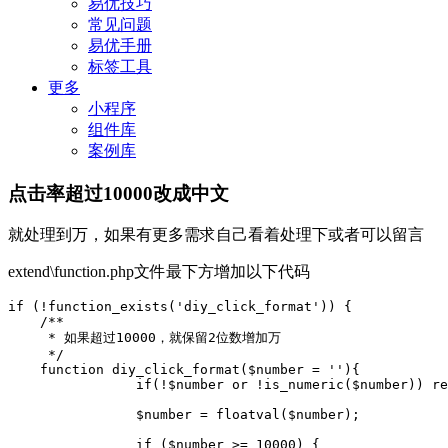
易优技巧
常见问题
易优手册
标签工具
更多
小程序
组件库
案例库
点击率超过10000改成中文
就处理到万，如果有更多需求自己看着处理下或者可以留言
extend\function.php文件最下方增加以下代码
if (!function_exists('diy_click_format')) {

    /**

     * 如果超过10000，就保留2位数增加万

     */

    function diy_click_format($number = ''){

		if(!$number or !is_numeric($number)) return false;

		$number = floatval($number);

		if ($number >= 10000) {
