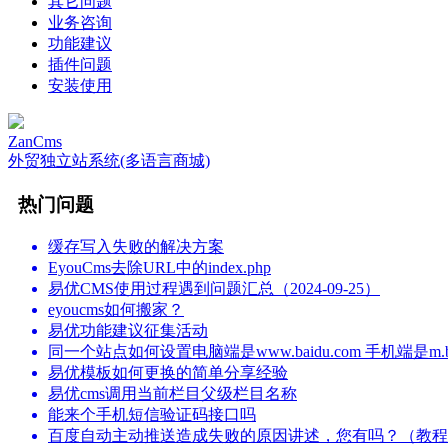
其它问题
业务咨询
功能建议
插件问题
安装使用
ZanCms
外贸独立站系统(多语言商城)
热门问题
缓存写入失败的解决方案
EyouCms去除URL中的index.php
易优CMS使用过程遇到问题汇总（2024-09-25）
eyoucms如何搬家？
易优功能建议征集活动
同一个站点如何设置电脑端是www.baidu.com 手机端是m.bai
易优模板如何更换的简单分享经验
易优cms调用当前栏目父级栏目名称
能来个手机短信验证码接口吗
百度自动主动推送造成失败的原因讲述，您有吗？（教程