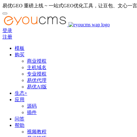
易优GEO 重磅上线 ~ 一站式GEO优化工具，让豆包、文心一言
登录
注册
模板
购买
商业授权
主机域名
专业授权
易优代理
易优AI版
生态+
应用
源码
插件
问答
帮助
视频教程