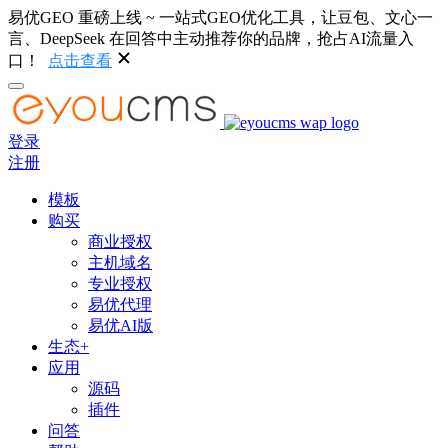
易优GEO 重磅上线 ~ 一站式GEO优化工具，让豆包、文心一
言、DeepSeek 在回答中主动推荐你的品牌，抢占AI流量入
口！
点击查看
登录
注册
模板
购买
商业授权
主机域名
专业授权
易优代理
易优AI版
生态+
应用
源码
插件
问答