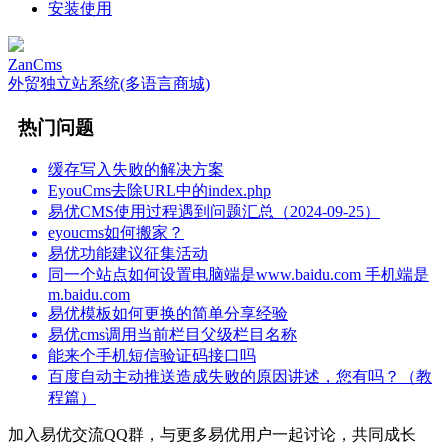
安装使用
ZanCms
外贸独立站系统(多语言商城)
热门问题
缓存写入失败的解决方案
EyouCms去除URL中的index.php
易优CMS使用过程遇到问题汇总（2024-09-25）
eyoucms如何搬家？
易优功能建议征集活动
同一个站点如何设置电脑端是www.baidu.com 手机端是
m.baidu.com
易优模板如何更换的简单分享经验
易优cms调用当前栏目父级栏目名称
能来个手机短信验证码接口吗
百度自动主动推送造成失败的原因讲述，您有吗？（教
程篇）
加入易优交流QQ群，与更多易优用户一起讨论，共同成长