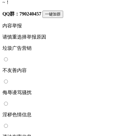
~！
QQ群：790240457
一键加群
内容举报
请慎重选择举报原因
垃圾广告营销
不友善内容
侮辱谩骂骚扰
淫秽色情信息