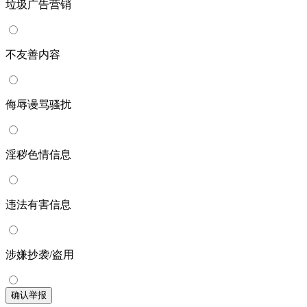
垃圾广告营销
不友善内容
侮辱谩骂骚扰
淫秽色情信息
违法有害信息
涉嫌抄袭/盗用
确认举报