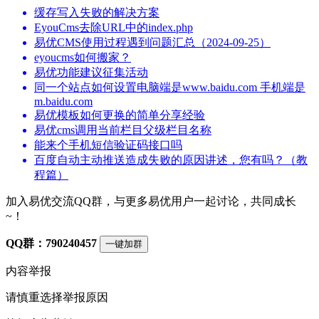
缓存写入失败的解决方案
EyouCms去除URL中的index.php
易优CMS使用过程遇到问题汇总（2024-09-25）
eyoucms如何搬家？
易优功能建议征集活动
同一个站点如何设置电脑端是www.baidu.com 手机端是
m.baidu.com
易优模板如何更换的简单分享经验
易优cms调用当前栏目父级栏目名称
能来个手机短信验证码接口吗
百度自动主动推送造成失败的原因讲述，您有吗？（教
程篇）
加入易优交流QQ群，与更多易优用户一起讨论，共同成长
~！
QQ群：790240457
一键加群
内容举报
请慎重选择举报原因