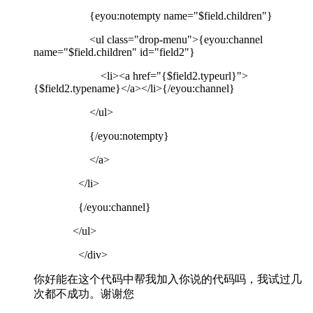
{eyou:notempty name="$field.children"}
<ul class="drop-menu">{eyou:channel
name="$field.children" id="field2"}
<li><a href="{$field2.typeurl}">
{$field2.typename}</a></li>{/eyou:channel}
</ul>
{/eyou:notempty}
</a>
</li>
{/eyou:channel}
</ul>
</div>
你好能在这个代码中帮我加入你说的代码吗，我试过几
次都不成功。谢谢您