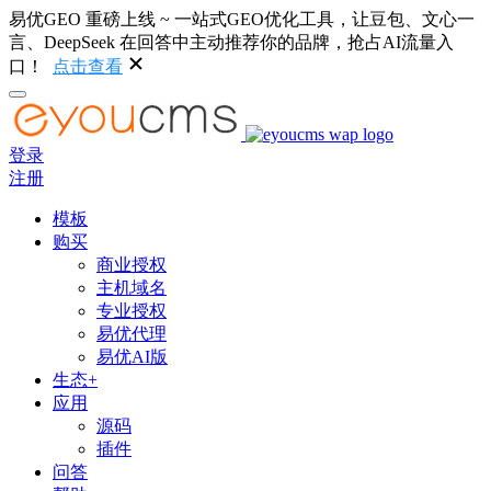
易优GEO 重磅上线 ~ 一站式GEO优化工具，让豆包、文心一
言、DeepSeek 在回答中主动推荐你的品牌，抢占AI流量入
口！
点击查看
登录
注册
模板
购买
商业授权
主机域名
专业授权
易优代理
易优AI版
生态+
应用
源码
插件
问答