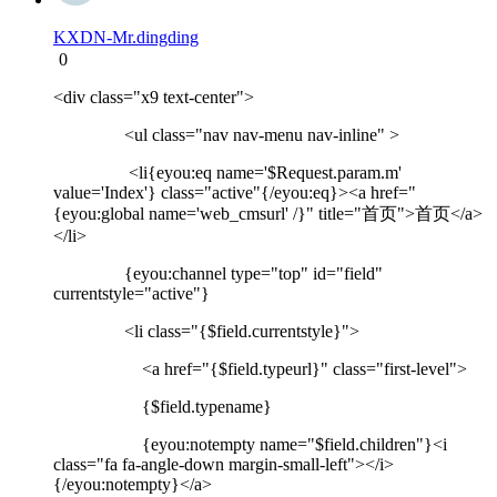
KXDN-Mr.dingding
0
<div class="x9 text-center">
<ul class="nav nav-menu nav-inline" >
<li{eyou:eq name='$Request.param.m'
value='Index'} class="active"{/eyou:eq}><a href="
{eyou:global name='web_cmsurl' /}" title="首页">首页</a>
</li>
{eyou:channel type="top" id="field"
currentstyle="active"}
<li class="{$field.currentstyle}">
<a href="{$field.typeurl}" class="first-level">
{$field.typename}
{eyou:notempty name="$field.children"}<i
class="fa fa-angle-down margin-small-left"></i>
{/eyou:notempty}</a>