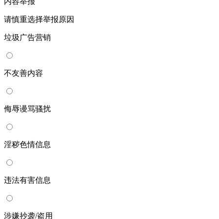
内容举报
请慎重选择举报原因
垃圾广告营销
不友善内容
侮辱谩骂骚扰
淫秽色情信息
违法有害信息
涉嫌抄袭/盗用