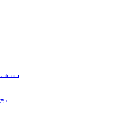
du.com
篇）