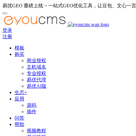
易优GEO 重磅上线 ~ 一站式GEO优化工具，让豆包、文心一言
登录
注册
模板
购买
商业授权
主机域名
专业授权
易优代理
易优AI版
生态+
应用
源码
插件
问答
帮助
视频教程