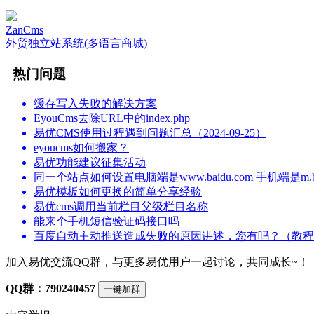
ZanCms
外贸独立站系统(多语言商城)
热门问题
缓存写入失败的解决方案
EyouCms去除URL中的index.php
易优CMS使用过程遇到问题汇总（2024-09-25）
eyoucms如何搬家？
易优功能建议征集活动
同一个站点如何设置电脑端是www.baidu.com 手机端是m.bai
易优模板如何更换的简单分享经验
易优cms调用当前栏目父级栏目名称
能来个手机短信验证码接口吗
百度自动主动推送造成失败的原因讲述，您有吗？（教程
加入易优交流QQ群，与更多易优用户一起讨论，共同成长~！
QQ群：790240457
一键加群