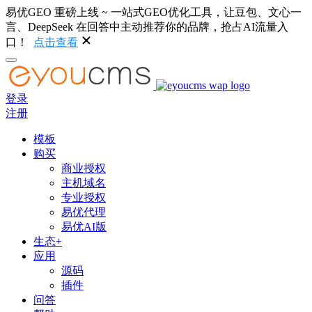
易优GEO 重磅上线 ~ 一站式GEO优化工具，让豆包、文心一
言、DeepSeek 在回答中主动推荐你的品牌，抢占AI流量入
口！
点击查看
登录
注册
模板
购买
商业授权
主机域名
专业授权
易优代理
易优AI版
生态+
应用
源码
插件
问答