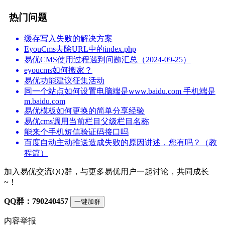
热门问题
缓存写入失败的解决方案
EyouCms去除URL中的index.php
易优CMS使用过程遇到问题汇总（2024-09-25）
eyoucms如何搬家？
易优功能建议征集活动
同一个站点如何设置电脑端是www.baidu.com 手机端是
m.baidu.com
易优模板如何更换的简单分享经验
易优cms调用当前栏目父级栏目名称
能来个手机短信验证码接口吗
百度自动主动推送造成失败的原因讲述，您有吗？（教
程篇）
加入易优交流QQ群，与更多易优用户一起讨论，共同成长
~！
QQ群：790240457
一键加群
内容举报