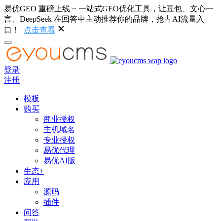
易优GEO 重磅上线 ~ 一站式GEO优化工具，让豆包、文心一
言、DeepSeek 在回答中主动推荐你的品牌，抢占AI流量入
口！
点击查看
登录
注册
模板
购买
商业授权
主机域名
专业授权
易优代理
易优AI版
生态+
应用
源码
插件
问答