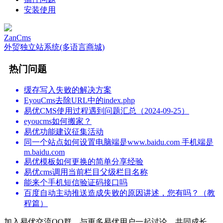
安装使用
ZanCms
外贸独立站系统(多语言商城)
热门问题
缓存写入失败的解决方案
EyouCms去除URL中的index.php
易优CMS使用过程遇到问题汇总（2024-09-25）
eyoucms如何搬家？
易优功能建议征集活动
同一个站点如何设置电脑端是www.baidu.com 手机端是
m.baidu.com
易优模板如何更换的简单分享经验
易优cms调用当前栏目父级栏目名称
能来个手机短信验证码接口吗
百度自动主动推送造成失败的原因讲述，您有吗？（教
程篇）
加入易优交流QQ群，与更多易优用户一起讨论，共同成长