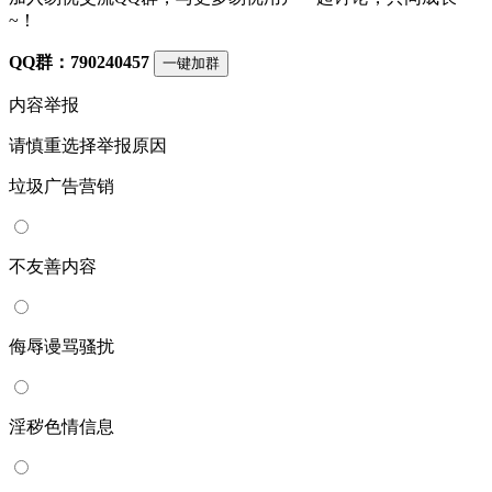
~！
QQ群：790240457
一键加群
内容举报
请慎重选择举报原因
垃圾广告营销
不友善内容
侮辱谩骂骚扰
淫秽色情信息