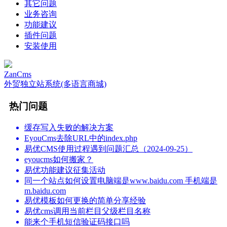
其它问题
业务咨询
功能建议
插件问题
安装使用
ZanCms
外贸独立站系统(多语言商城)
热门问题
缓存写入失败的解决方案
EyouCms去除URL中的index.php
易优CMS使用过程遇到问题汇总（2024-09-25）
eyoucms如何搬家？
易优功能建议征集活动
同一个站点如何设置电脑端是www.baidu.com 手机端是
m.baidu.com
易优模板如何更换的简单分享经验
易优cms调用当前栏目父级栏目名称
能来个手机短信验证码接口吗