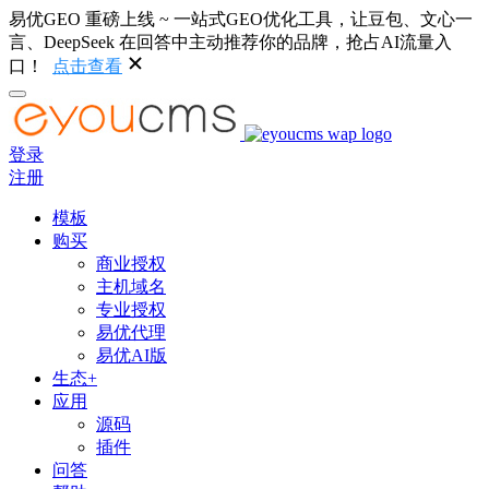
易优GEO 重磅上线 ~ 一站式GEO优化工具，让豆包、文心一
言、DeepSeek 在回答中主动推荐你的品牌，抢占AI流量入
口！
点击查看
登录
注册
模板
购买
商业授权
主机域名
专业授权
易优代理
易优AI版
生态+
应用
源码
插件
问答