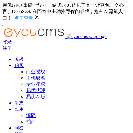
易优GEO 重磅上线 ~ 一站式GEO优化工具，让豆包、文心一
言、DeepSeek 在回答中主动推荐你的品牌，抢占AI流量入
口！
点击查看
登录
注册
模板
购买
商业授权
主机域名
专业授权
易优代理
易优AI版
生态+
应用
源码
插件
问答