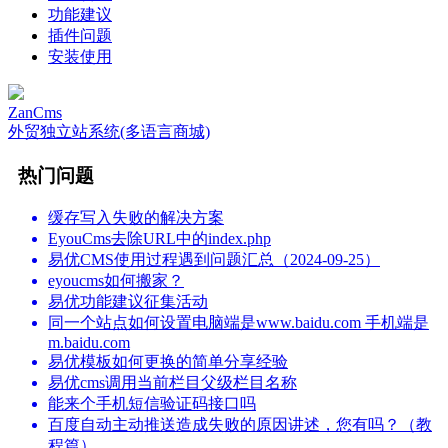
功能建议
插件问题
安装使用
ZanCms
外贸独立站系统(多语言商城)
热门问题
缓存写入失败的解决方案
EyouCms去除URL中的index.php
易优CMS使用过程遇到问题汇总（2024-09-25）
eyoucms如何搬家？
易优功能建议征集活动
同一个站点如何设置电脑端是www.baidu.com 手机端是
m.baidu.com
易优模板如何更换的简单分享经验
易优cms调用当前栏目父级栏目名称
能来个手机短信验证码接口吗
百度自动主动推送造成失败的原因讲述，您有吗？（教
程篇）