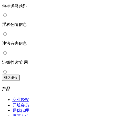
侮辱谩骂骚扰
淫秽色情信息
违法有害信息
涉嫌抄袭/盗用
确认举报
产品
商业授权
开通会员
易优代理
推荐主机