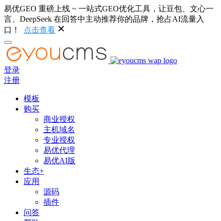
易优GEO 重磅上线 ~ 一站式GEO优化工具，让豆包、文心一
言、DeepSeek 在回答中主动推荐你的品牌，抢占AI流量入
口！
点击查看
登录
注册
模板
购买
商业授权
主机域名
专业授权
易优代理
易优AI版
生态+
应用
源码
插件
问答