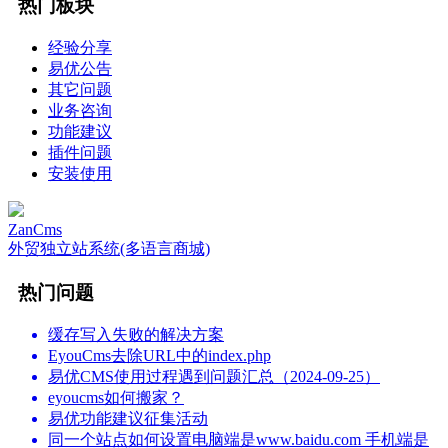
热门板块
经验分享
易优公告
其它问题
业务咨询
功能建议
插件问题
安装使用
ZanCms
外贸独立站系统(多语言商城)
热门问题
缓存写入失败的解决方案
EyouCms去除URL中的index.php
易优CMS使用过程遇到问题汇总（2024-09-25）
eyoucms如何搬家？
易优功能建议征集活动
同一个站点如何设置电脑端是www.baidu.com 手机端是