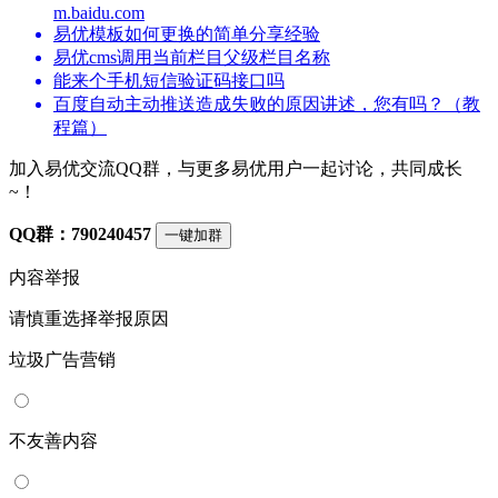
m.baidu.com
易优模板如何更换的简单分享经验
易优cms调用当前栏目父级栏目名称
能来个手机短信验证码接口吗
百度自动主动推送造成失败的原因讲述，您有吗？（教
程篇）
加入易优交流QQ群，与更多易优用户一起讨论，共同成长
~！
QQ群：790240457
一键加群
内容举报
请慎重选择举报原因
垃圾广告营销
不友善内容