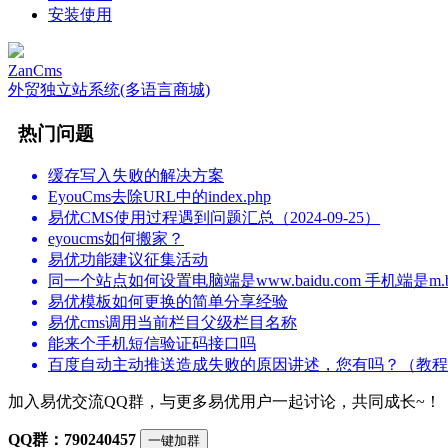
安装使用
ZanCms
外贸独立站系统(多语言商城)
热门问题
缓存写入失败的解决方案
EyouCms去除URL中的index.php
易优CMS使用过程遇到问题汇总（2024-09-25）
eyoucms如何搬家？
易优功能建议征集活动
同一个站点如何设置电脑端是www.baidu.com 手机端是m.bai
易优模板如何更换的简单分享经验
易优cms调用当前栏目父级栏目名称
能来个手机短信验证码接口吗
百度自动主动推送造成失败的原因讲述，您有吗？（教程
加入易优交流QQ群，与更多易优用户一起讨论，共同成长~！
QQ群：790240457
一键加群