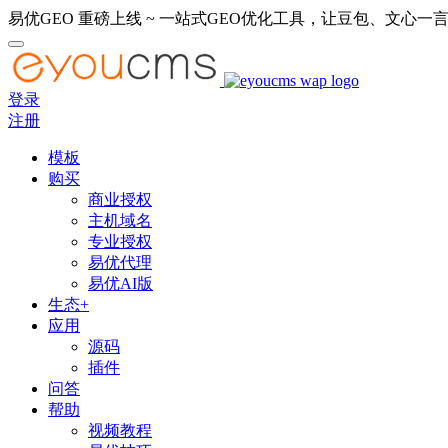
易优GEO 重磅上线 ~ 一站式GEO优化工具，让豆包、文心一言
登录
注册
模板
购买
商业授权
主机域名
专业授权
易优代理
易优AI版
生态+
应用
源码
插件
问答
帮助
视频教程