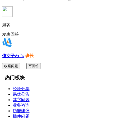
游客
发表回答
傻女子わ ↘
班长
收藏问题
写回答
热门板块
经验分享
易优公告
其它问题
业务咨询
功能建议
插件问题