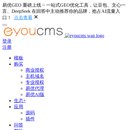
易优GEO 重磅上线 ~ 一站式GEO优化工具，让豆包、文心一
言、DeepSeek 在回答中主动推荐你的品牌，抢占AI流量入
口！
点击查看
登录
注册
模板
购买
商业授权
主机域名
专业授权
易优代理
易优AI版
生态+
应用
源码
插件
问答