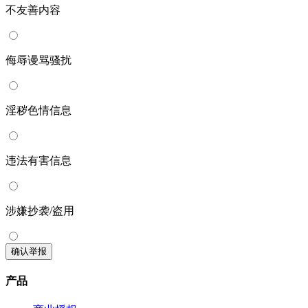
不友善内容
侮辱谩骂骚扰
淫秽色情信息
违法有害信息
涉嫌抄袭/盗用
确认举报
产品