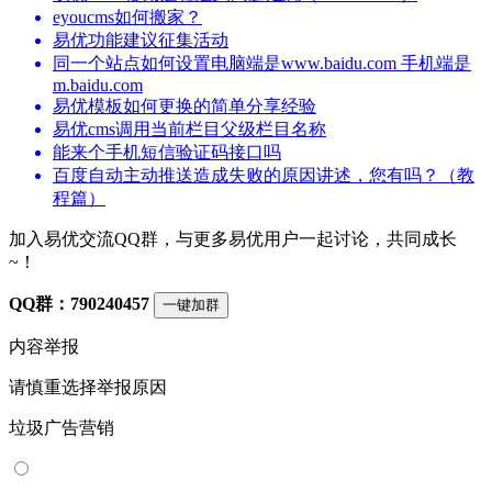
eyoucms如何搬家？
易优功能建议征集活动
同一个站点如何设置电脑端是www.baidu.com 手机端是
m.baidu.com
易优模板如何更换的简单分享经验
易优cms调用当前栏目父级栏目名称
能来个手机短信验证码接口吗
百度自动主动推送造成失败的原因讲述，您有吗？（教
程篇）
加入易优交流QQ群，与更多易优用户一起讨论，共同成长
~！
QQ群：790240457
一键加群
内容举报
请慎重选择举报原因
垃圾广告营销