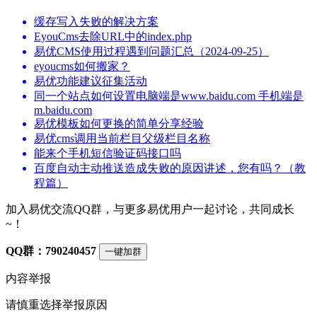
缓存写入失败的解决方案
EyouCms去除URL中的index.php
易优CMS使用过程遇到问题汇总（2024-09-25）
eyoucms如何搬家？
易优功能建议征集活动
同一个站点如何设置电脑端是www.baidu.com 手机端是
m.baidu.com
易优模板如何更换的简单分享经验
易优cms调用当前栏目父级栏目名称
能来个手机短信验证码接口吗
百度自动主动推送造成失败的原因讲述，您有吗？（教
程篇）
加入易优交流QQ群，与更多易优用户一起讨论，共同成长
~！
QQ群：790240457
一键加群
内容举报
请慎重选择举报原因