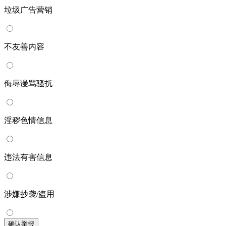
垃圾广告营销
不友善内容
侮辱谩骂骚扰
淫秽色情信息
违法有害信息
涉嫌抄袭/盗用
确认举报