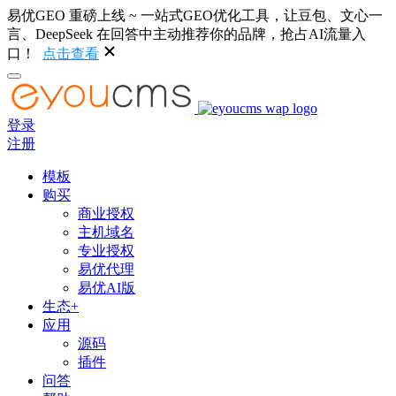
易优GEO 重磅上线 ~ 一站式GEO优化工具，让豆包、文心一
言、DeepSeek 在回答中主动推荐你的品牌，抢占AI流量入
口！
点击查看
登录
注册
模板
购买
商业授权
主机域名
专业授权
易优代理
易优AI版
生态+
应用
源码
插件
问答