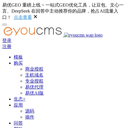
易优GEO 重磅上线 ~ 一站式GEO优化工具，让豆包、文心一
言、DeepSeek 在回答中主动推荐你的品牌，抢占AI流量入
口！
点击查看
登录
注册
模板
购买
商业授权
主机域名
专业授权
易优代理
易优AI版
生态+
应用
源码
插件
问答