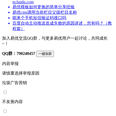
m.baidu.com
易优模板如何更换的简单分享经验
易优cms调用当前栏目父级栏目名称
能来个手机短信验证码接口吗
百度自动主动推送造成失败的原因讲述，您有吗？（教
程篇）
加入易优交流QQ群，与更多易优用户一起讨论，共同成长
~！
QQ群：790240457
一键加群
内容举报
请慎重选择举报原因
垃圾广告营销
不友善内容