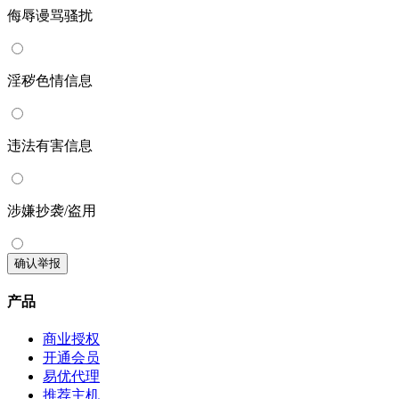
侮辱谩骂骚扰
淫秽色情信息
违法有害信息
涉嫌抄袭/盗用
确认举报
产品
商业授权
开通会员
易优代理
推荐主机