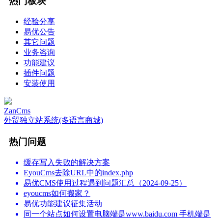
热门板块
经验分享
易优公告
其它问题
业务咨询
功能建议
插件问题
安装使用
ZanCms
外贸独立站系统(多语言商城)
热门问题
缓存写入失败的解决方案
EyouCms去除URL中的index.php
易优CMS使用过程遇到问题汇总（2024-09-25）
eyoucms如何搬家？
易优功能建议征集活动
同一个站点如何设置电脑端是www.baidu.com 手机端是