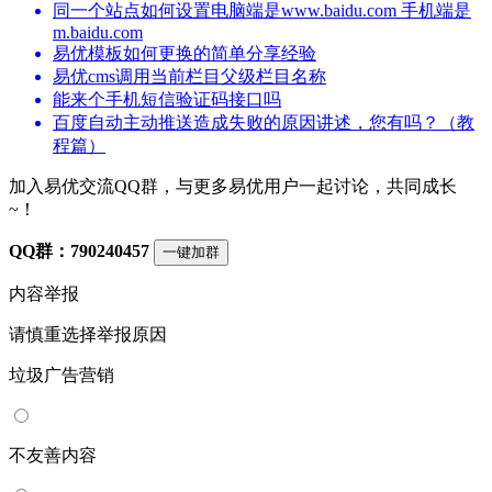
同一个站点如何设置电脑端是www.baidu.com 手机端是
m.baidu.com
易优模板如何更换的简单分享经验
易优cms调用当前栏目父级栏目名称
能来个手机短信验证码接口吗
百度自动主动推送造成失败的原因讲述，您有吗？（教
程篇）
加入易优交流QQ群，与更多易优用户一起讨论，共同成长
~！
QQ群：790240457
一键加群
内容举报
请慎重选择举报原因
垃圾广告营销
不友善内容