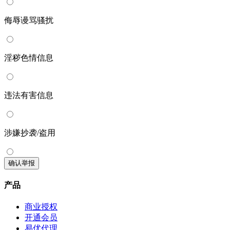
侮辱谩骂骚扰
淫秽色情信息
违法有害信息
涉嫌抄袭/盗用
确认举报
产品
商业授权
开通会员
易优代理