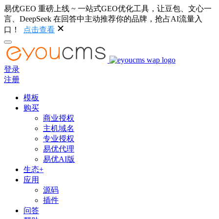
易优GEO 重磅上线 ~ 一站式GEO优化工具，让豆包、文心一
言、DeepSeek 在回答中主动推荐你的品牌，抢占AI流量入
口！
点击查看
登录
注册
模板
购买
商业授权
主机域名
专业授权
易优代理
易优AI版
生态+
应用
源码
插件
问答