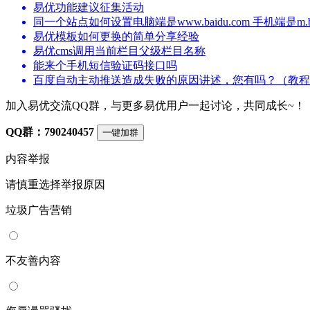
易优功能建议征集活动
同一个站点如何设置电脑端是www.baidu.com 手机端是m.bai
易优模板如何更换的简单分享经验
易优cms调用当前栏目父级栏目名称
能来个手机短信验证码接口吗
百度自动主动推送造成失败的原因讲述，您有吗？（教程
加入易优交流QQ群，与更多易优用户一起讨论，共同成长~！
QQ群：790240457
一键加群
内容举报
请慎重选择举报原因
垃圾广告营销
不友善内容