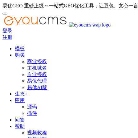
易优GEO 重磅上线 ~ 一站式GEO优化工具，让豆包、文心一言
登录
注册
模板
购买
商业授权
主机域名
专业授权
易优代理
易优AI版
生态+
应用
源码
插件
问答
帮助
视频教程