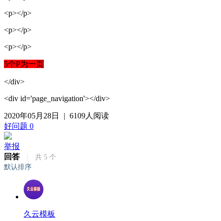
<p></p>
<p></p>
<p></p>
5个P为一页
</div>
<div id='page_navigation'></div>
2020年05月28日
|
6109人阅读
好问题
0
举报
回答
|
共
5
个
默认排序
久云模板