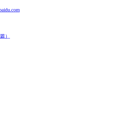
du.com
篇）