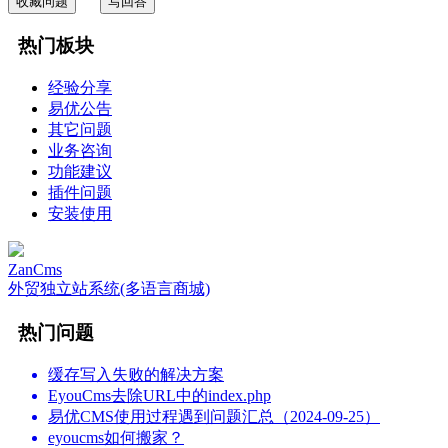
收藏问题
写回答
热门板块
经验分享
易优公告
其它问题
业务咨询
功能建议
插件问题
安装使用
ZanCms
外贸独立站系统(多语言商城)
热门问题
缓存写入失败的解决方案
EyouCms去除URL中的index.php
易优CMS使用过程遇到问题汇总（2024-09-25）
eyoucms如何搬家？