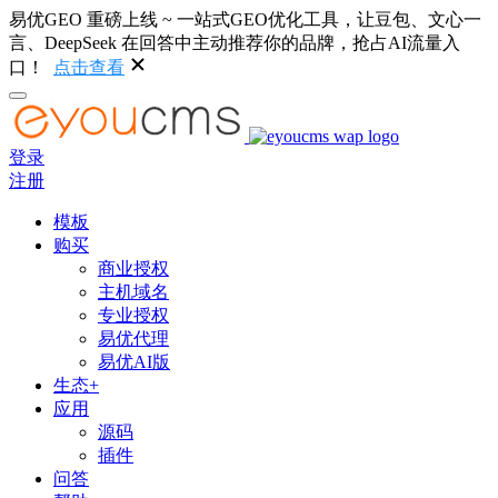
易优GEO 重磅上线 ~ 一站式GEO优化工具，让豆包、文心一
言、DeepSeek 在回答中主动推荐你的品牌，抢占AI流量入
口！
点击查看
登录
注册
模板
购买
商业授权
主机域名
专业授权
易优代理
易优AI版
生态+
应用
源码
插件
问答