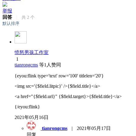
举报
回答
|
共
2
个
默认排序
愤怒男孩工作室
1
tianrongcms
等
1
人赞同
{eyou:flink type='text' row='100' titlelen='20'}
<img src='{$field.litpic}' />{$field.title}</a>
<a href="{$field.url}" {$field.target}>{$field.title}</a>
{/eyou:flink}
2021年05月16日
tianrongcms
|
2021年05月17日
回复