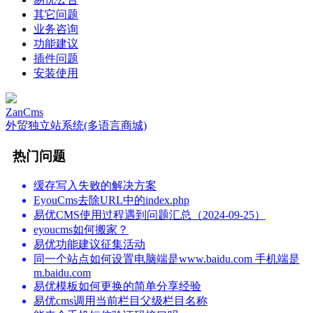
其它问题
业务咨询
功能建议
插件问题
安装使用
ZanCms
外贸独立站系统(多语言商城)
热门问题
缓存写入失败的解决方案
EyouCms去除URL中的index.php
易优CMS使用过程遇到问题汇总（2024-09-25）
eyoucms如何搬家？
易优功能建议征集活动
同一个站点如何设置电脑端是www.baidu.com 手机端是
m.baidu.com
易优模板如何更换的简单分享经验
易优cms调用当前栏目父级栏目名称