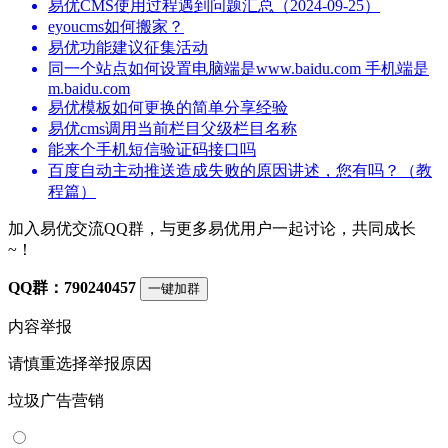
易优CMS使用过程遇到问题汇总（2024-09-25）
eyoucms如何搬家？
易优功能建议征集活动
同一个站点如何设置电脑端是www.baidu.com 手机端是
m.baidu.com
易优模板如何更换的简单分享经验
易优cms调用当前栏目父级栏目名称
能来个手机短信验证码接口吗
百度自动主动推送造成失败的原因讲述，您有吗？（教
程篇）
加入易优交流QQ群，与更多易优用户一起讨论，共同成长
~！
QQ群：790240457
一键加群
内容举报
请慎重选择举报原因
垃圾广告营销