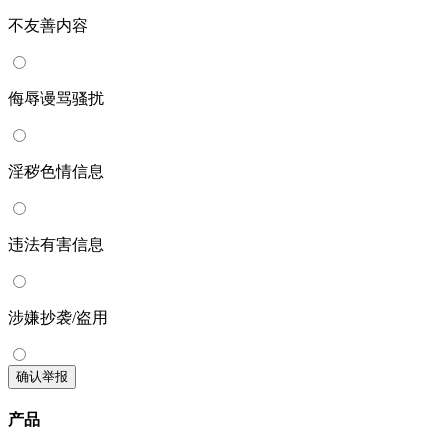
不友善内容
侮辱谩骂骚扰
淫秽色情信息
违法有害信息
涉嫌抄袭/盗用
确认举报
产品