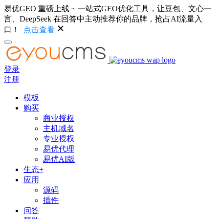
易优GEO 重磅上线 ~ 一站式GEO优化工具，让豆包、文心一
言、DeepSeek 在回答中主动推荐你的品牌，抢占AI流量入
口！
点击查看
登录
注册
模板
购买
商业授权
主机域名
专业授权
易优代理
易优AI版
生态+
应用
源码
插件
问答