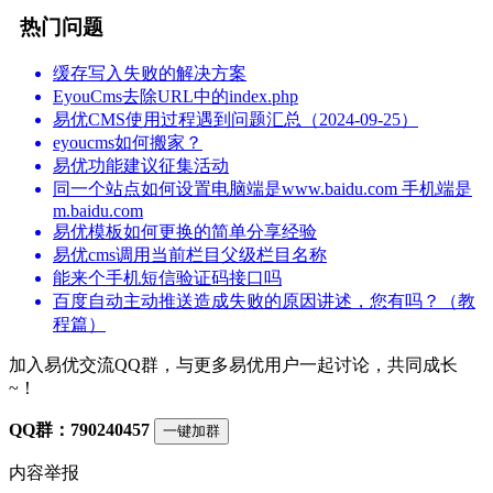
热门问题
缓存写入失败的解决方案
EyouCms去除URL中的index.php
易优CMS使用过程遇到问题汇总（2024-09-25）
eyoucms如何搬家？
易优功能建议征集活动
同一个站点如何设置电脑端是www.baidu.com 手机端是
m.baidu.com
易优模板如何更换的简单分享经验
易优cms调用当前栏目父级栏目名称
能来个手机短信验证码接口吗
百度自动主动推送造成失败的原因讲述，您有吗？（教
程篇）
加入易优交流QQ群，与更多易优用户一起讨论，共同成长
~！
QQ群：790240457
一键加群
内容举报