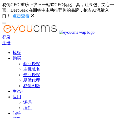
易优GEO 重磅上线 ~ 一站式GEO优化工具，让豆包、文心一
言、DeepSeek 在回答中主动推荐你的品牌，抢占AI流量入
口！
点击查看
登录
注册
模板
购买
商业授权
主机域名
专业授权
易优代理
易优AI版
生态+
应用
源码
插件
问答