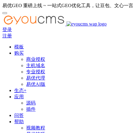
易优GEO 重磅上线 ~ 一站式GEO优化工具，让豆包、文心一言
登录
注册
模板
购买
商业授权
主机域名
专业授权
易优代理
易优AI版
生态+
应用
源码
插件
问答
帮助
视频教程