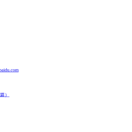
du.com
篇）