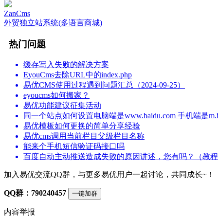
ZanCms
外贸独立站系统(多语言商城)
热门问题
缓存写入失败的解决方案
EyouCms去除URL中的index.php
易优CMS使用过程遇到问题汇总（2024-09-25）
eyoucms如何搬家？
易优功能建议征集活动
同一个站点如何设置电脑端是www.baidu.com 手机端是m.bai
易优模板如何更换的简单分享经验
易优cms调用当前栏目父级栏目名称
能来个手机短信验证码接口吗
百度自动主动推送造成失败的原因讲述，您有吗？（教程
加入易优交流QQ群，与更多易优用户一起讨论，共同成长~！
QQ群：790240457
一键加群
内容举报