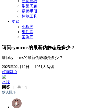
易优技巧
常见问题
易优手册
标签工具
更多
小程序
组件库
案例库
请问eyoucms的最新伪静态是多少？
请问eyoucms的最新伪静态是多少？
2025年02月12日
|
1051人阅读
好问题
0
举报
回答
|
共
4
个
默认排序