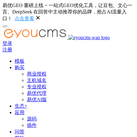
易优GEO 重磅上线 ~ 一站式GEO优化工具，让豆包、文心一
言、DeepSeek 在回答中主动推荐你的品牌，抢占AI流量入
口！
点击查看
登录
注册
模板
购买
商业授权
主机域名
专业授权
易优代理
易优AI版
生态+
应用
源码
插件
问答