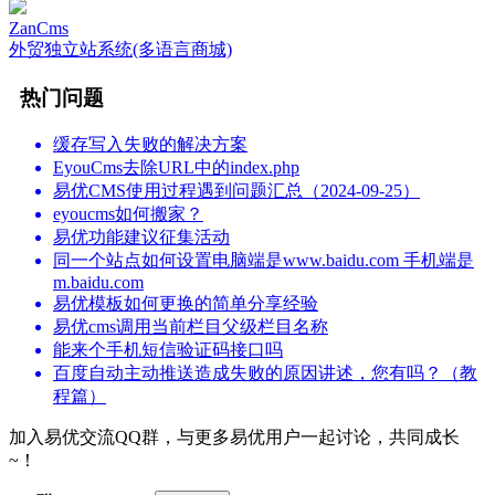
ZanCms
外贸独立站系统(多语言商城)
热门问题
缓存写入失败的解决方案
EyouCms去除URL中的index.php
易优CMS使用过程遇到问题汇总（2024-09-25）
eyoucms如何搬家？
易优功能建议征集活动
同一个站点如何设置电脑端是www.baidu.com 手机端是
m.baidu.com
易优模板如何更换的简单分享经验
易优cms调用当前栏目父级栏目名称
能来个手机短信验证码接口吗
百度自动主动推送造成失败的原因讲述，您有吗？（教
程篇）
加入易优交流QQ群，与更多易优用户一起讨论，共同成长
~！