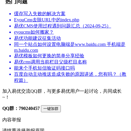
热门问题
缓存写入失败的解决方案
EyouCms去除URL中的index.php
易优CMS使用过程遇到问题汇总（2024-09-25）
eyoucms如何搬家？
易优功能建议征集活动
同一个站点如何设置电脑端是www.baidu.com 手机端是
m.baidu.com
易优模板如何更换的简单分享经验
易优cms调用当前栏目父级栏目名称
能来个手机短信验证码接口吗
百度自动主动推送造成失败的原因讲述，您有吗？（教
程篇）
加入易优交流QQ群，与更多易优用户一起讨论，共同成长
~！
QQ群：790240457
一键加群
内容举报
请慎重选择举报原因