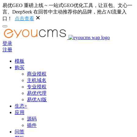
易优GEO 重磅上线 ~ 一站式GEO优化工具，让豆包、文心一
言、DeepSeek 在回答中主动推荐你的品牌，抢占AI流量入
口！
点击查看
登录
注册
模板
购买
商业授权
主机域名
专业授权
易优代理
易优AI版
生态+
应用
源码
插件
问答