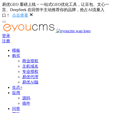
易优GEO 重磅上线 ~ 一站式GEO优化工具，让豆包、文心一
言、DeepSeek 在回答中主动推荐你的品牌，抢占AI流量入
口！
点击查看
登录
注册
模板
购买
商业授权
主机域名
专业授权
易优代理
易优AI版
生态+
应用
源码
插件
问答