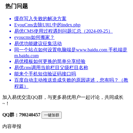
热门问题
缓存写入失败的解决方案
EyouCms去除URL中的index.php
易优CMS使用过程遇到问题汇总（2024-09-25）
eyoucms如何搬家？
易优功能建议征集活动
同一个站点如何设置电脑端是www.baidu.com 手机端是
m.baidu.com
易优模板如何更换的简单分享经验
易优cms调用当前栏目父级栏目名称
能来个手机短信验证码接口吗
百度自动主动推送造成失败的原因讲述，您有吗？（教
程篇）
加入易优交流QQ群，与更多易优用户一起讨论，共同成长
~！
QQ群：790240457
一键加群
内容举报