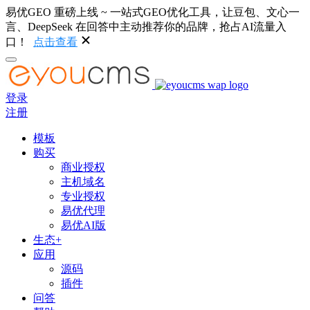
易优GEO 重磅上线 ~ 一站式GEO优化工具，让豆包、文心一
言、DeepSeek 在回答中主动推荐你的品牌，抢占AI流量入
口！
点击查看
登录
注册
模板
购买
商业授权
主机域名
专业授权
易优代理
易优AI版
生态+
应用
源码
插件
问答