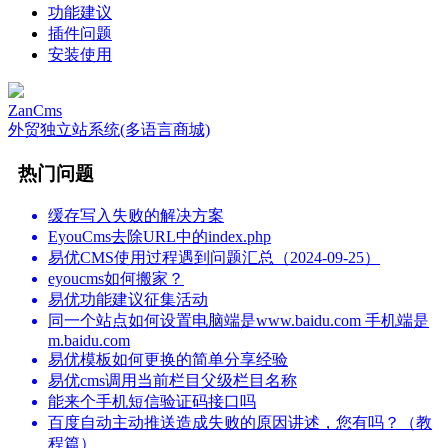
功能建议
插件问题
安装使用
ZanCms
外贸独立站系统(多语言商城)
热门问题
缓存写入失败的解决方案
EyouCms去除URL中的index.php
易优CMS使用过程遇到问题汇总（2024-09-25）
eyoucms如何搬家？
易优功能建议征集活动
同一个站点如何设置电脑端是www.baidu.com 手机端是
m.baidu.com
易优模板如何更换的简单分享经验
易优cms调用当前栏目父级栏目名称
能来个手机短信验证码接口吗
百度自动主动推送造成失败的原因讲述，您有吗？（教
程篇）