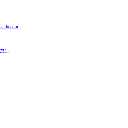
du.com
篇）