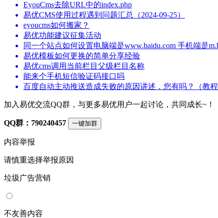
EyouCms去除URL中的index.php
易优CMS使用过程遇到问题汇总（2024-09-25）
eyoucms如何搬家？
易优功能建议征集活动
同一个站点如何设置电脑端是www.baidu.com 手机端是m.bai
易优模板如何更换的简单分享经验
易优cms调用当前栏目父级栏目名称
能来个手机短信验证码接口吗
百度自动主动推送造成失败的原因讲述，您有吗？（教程
加入易优交流QQ群，与更多易优用户一起讨论，共同成长~！
QQ群：790240457
一键加群
内容举报
请慎重选择举报原因
垃圾广告营销
不友善内容