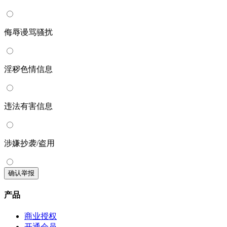
侮辱谩骂骚扰
淫秽色情信息
违法有害信息
涉嫌抄袭/盗用
确认举报
产品
商业授权
开通会员