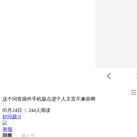
这个问答插件手机版点进个人主页不兼容啊
05月24日
|
244人阅读
好问题
0
举报
回答
|
共
1
个