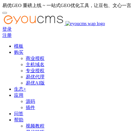
易优GEO 重磅上线 ~ 一站式GEO优化工具，让豆包、文心一言
登录
注册
模板
购买
商业授权
主机域名
专业授权
易优代理
易优AI版
生态+
应用
源码
插件
问答
帮助
视频教程