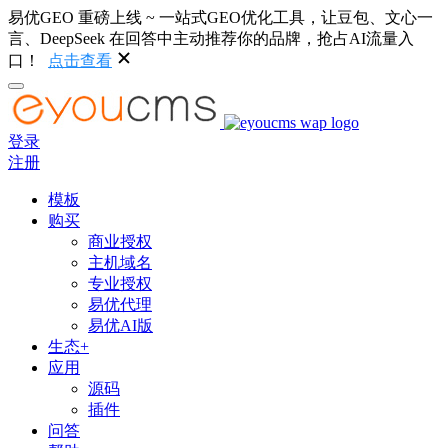
易优GEO 重磅上线 ~ 一站式GEO优化工具，让豆包、文心一
言、DeepSeek 在回答中主动推荐你的品牌，抢占AI流量入
口！
点击查看
登录
注册
模板
购买
商业授权
主机域名
专业授权
易优代理
易优AI版
生态+
应用
源码
插件
问答