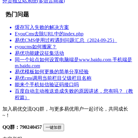
外贸独立站系统(多语言商城)
热门问题
缓存写入失败的解决方案
EyouCms去除URL中的index.php
易优CMS使用过程遇到问题汇总（2024-09-25）
eyoucms如何搬家？
易优功能建议征集活动
同一个站点如何设置电脑端是www.baidu.com 手机端是
m.baidu.com
易优模板如何更换的简单分享经验
易优cms调用当前栏目父级栏目名称
能来个手机短信验证码接口吗
百度自动主动推送造成失败的原因讲述，您有吗？（教
程篇）
加入易优交流QQ群，与更多易优用户一起讨论，共同成长
~！
QQ群：790240457
一键加群