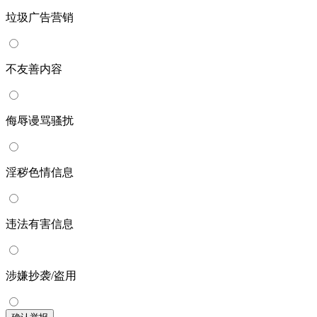
垃圾广告营销
不友善内容
侮辱谩骂骚扰
淫秽色情信息
违法有害信息
涉嫌抄袭/盗用