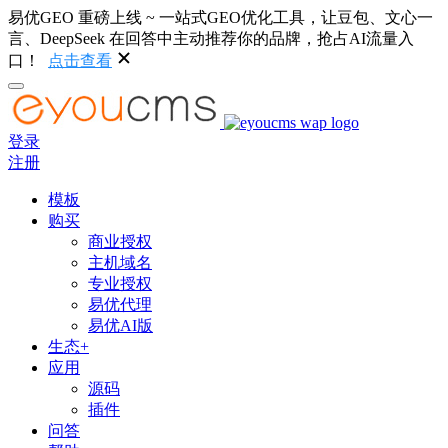
易优GEO 重磅上线 ~ 一站式GEO优化工具，让豆包、文心一
言、DeepSeek 在回答中主动推荐你的品牌，抢占AI流量入
口！
点击查看
登录
注册
模板
购买
商业授权
主机域名
专业授权
易优代理
易优AI版
生态+
应用
源码
插件
问答