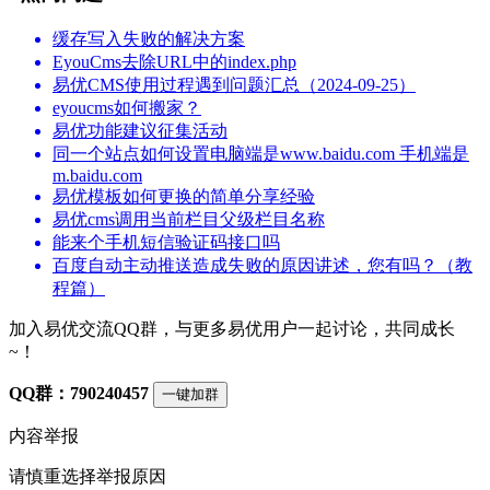
缓存写入失败的解决方案
EyouCms去除URL中的index.php
易优CMS使用过程遇到问题汇总（2024-09-25）
eyoucms如何搬家？
易优功能建议征集活动
同一个站点如何设置电脑端是www.baidu.com 手机端是
m.baidu.com
易优模板如何更换的简单分享经验
易优cms调用当前栏目父级栏目名称
能来个手机短信验证码接口吗
百度自动主动推送造成失败的原因讲述，您有吗？（教
程篇）
加入易优交流QQ群，与更多易优用户一起讨论，共同成长
~！
QQ群：790240457
一键加群
内容举报
请慎重选择举报原因