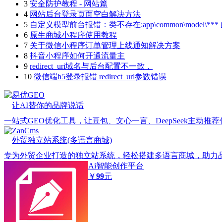
3
安全防护教程 - 网站篇
4
网站后台登录页面空白解决方法
5
自定义模型前台报错：类不存在:app\common\model\**
6
原生商城小程序使用教程
7
关于微信小程序订单管理上线通知解决方案
8
抖音小程序如何开通流量主
9
redirect_uri域名与后台配置不一致，
10
微信端h5登录报错 redirect_url参数错误
易优GEO
让AI替你的品牌说话
一站式GEO优化工具，让豆包、文心一言、DeepSeek主动推
ZanCms
外贸独立站系统(多语言商城)
专为外贸企业打造的独立站系统，轻松搭建多语言商城，助力
Ai智能创作平台
￥
99
元