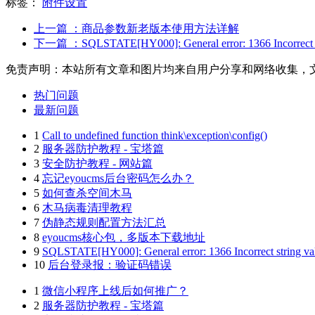
标签：
附件设置
上一篇
：商品参数新老版本使用方法详解
下一篇
：SQLSTATE[HY000]: General error: 1366 Incorrect strin
免责声明：本站所有文章和图片均来自用户分享和网络收集，
热门问题
最新问题
1
Call to undefined function think\exception\config()
2
服务器防护教程 - 宝塔篇
3
安全防护教程 - 网站篇
4
忘记eyoucms后台密码怎么办？
5
如何查杀空间木马
6
木马病毒清理教程
7
伪静态规则配置方法汇总
8
eyoucms核心包，多版本下载地址
9
SQLSTATE[HY000]: General error: 1366 Incorrect string value:
10
后台登录报：验证码错误
1
微信小程序上线后如何推广？
2
服务器防护教程 - 宝塔篇