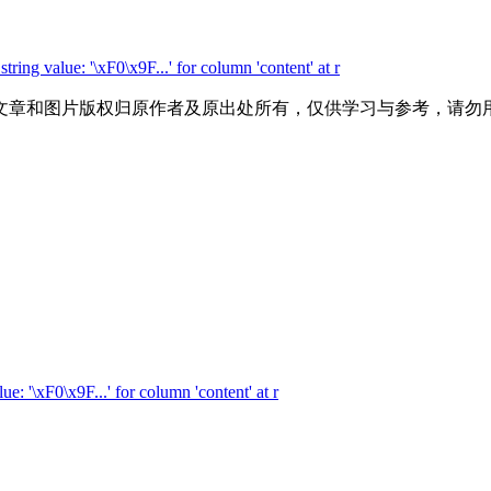
g value: '\xF0\x9F...' for column 'content' at r
文章和图片版权归原作者及原出处所有，仅供学习与参考，请勿
 '\xF0\x9F...' for column 'content' at r