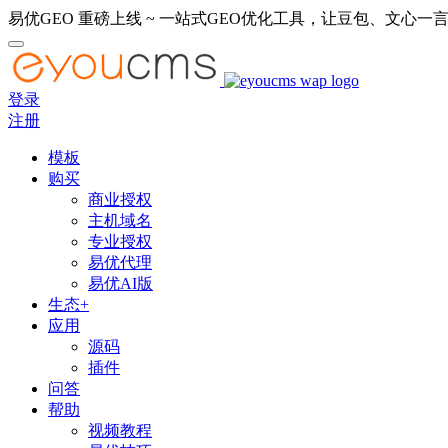
易优GEO 重磅上线 ~ 一站式GEO优化工具，让豆包、文心一言
登录
注册
模板
购买
商业授权
主机域名
专业授权
易优代理
易优AI版
生态+
应用
源码
插件
问答
帮助
视频教程