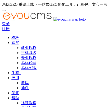
易优GEO 重磅上线 ~ 一站式GEO优化工具，让豆包、文心一言
登录
注册
模板
购买
商业授权
主机域名
专业授权
易优代理
易优AI版
生态+
应用
源码
插件
问答
帮助
视频教程