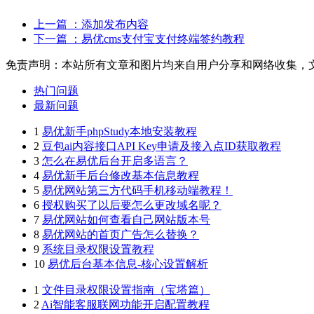
上一篇
：添加发布内容
下一篇
：易优cms支付宝支付终端签约教程
免责声明：本站所有文章和图片均来自用户分享和网络收集，
热门问题
最新问题
1
易优新手phpStudy本地安装教程
2
豆包ai内容接口API Key申请及接入点ID获取教程
3
怎么在易优后台开启多语言？
4
易优新手后台修改基本信息教程
5
易优网站第三方代码手机移动端教程！
6
授权购买了以后要怎么更改域名呢？
7
易优网站如何查看自己网站版本号
8
易优网站的首页广告怎么替换？
9
系统目录权限设置教程
10
易优后台基本信息-核心设置解析
1
文件目录权限设置指南（宝塔篇）
2
Ai智能客服联网功能开启配置教程