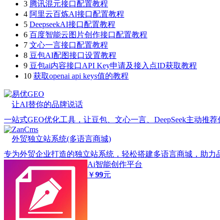
3
腾讯混元接口配置教程
4
阿里云百炼AI接口配置教程
5
DeepseekAI接口配置教程
6
百度智能云图片创作接口配置教程
7
文心一言接口配置教程
8
豆包AI配图接口设置教程
9
豆包ai内容接口API Key申请及接入点ID获取教程
10
获取openai api keys值的教程
易优GEO
让AI替你的品牌说话
一站式GEO优化工具，让豆包、文心一言、DeepSeek主动推
ZanCms
外贸独立站系统(多语言商城)
专为外贸企业打造的独立站系统，轻松搭建多语言商城，助力
Ai智能创作平台
￥
99
元