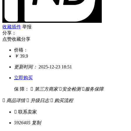
收藏插件
举报
分享：
点赞收藏分享
价格：
￥
39.9
更新时间：
2025-12-23 18:51
立即购买
保 障：

第三方商家

安全检测

服务保障

商品详情

升级日志

购买流程

联系卖家
5926405
复制