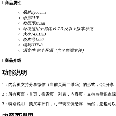

商品属性
品牌
Eyoucms
语言
PHP
数据库
Mysql
环境
适用于易优 v1.7.3 及以上版本系统
大小
74.61KB
版本号
1.0.0
编码
UTF-8
源文件
完全开源（含全部源文件）

商品介绍
功能说明
1：内容页支持分享微信（当前页面二维码）的形式，QQ分享
2：所有页面（首页，搜索页，列表，内容页）支持点赞跟点
3：特别说明，购买本插件，可帮调左侧悬浮，当然，您也可
内容页调用