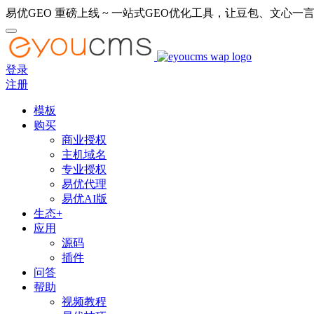
易优GEO 重磅上线 ~ 一站式GEO优化工具，让豆包、文心一言
登录
注册
模板
购买
商业授权
主机域名
专业授权
易优代理
易优AI版
生态+
应用
源码
插件
问答
帮助
视频教程